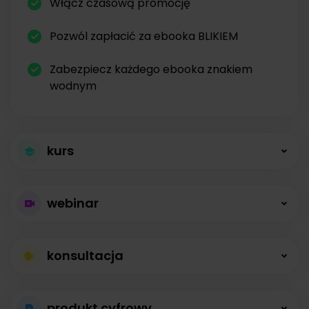
Włącz czasową promocję
Pozwól zapłacić za ebooka BLIKIEM
Zabezpiecz każdego ebooka znakiem
wodnym
kurs
Większa sprzedaż
webinar
kursów
Płatne webinary
Kursy online z modułami, lekcjami, nagraniami i
konsultacja
bez limitów
opisami dostępne od zaraz.
Konsultacje na
Prowadź wydarzenia na żywo i sprzedawaj
produkt cyfrowy