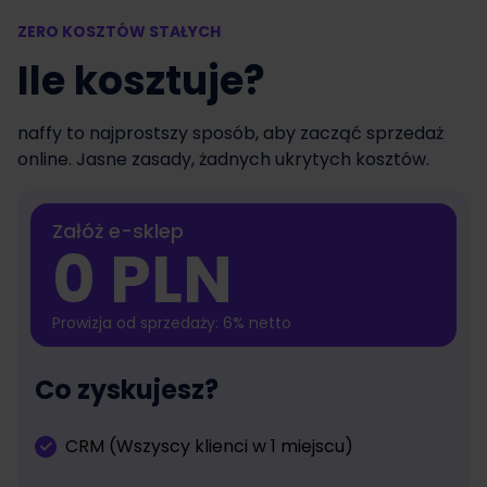
ZERO KOSZTÓW STAŁYCH
Ile kosztuje?
naffy to najprostszy sposób, aby zacząć sprzedaż
online. Jasne zasady, żadnych ukrytych kosztów.
Załóż e-sklep
0 PLN
Prowizja od sprzedaży: 6% netto
Co zyskujesz?
CRM (Wszyscy klienci w 1 miejscu)