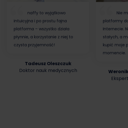
naffy to wyjątkowo
Nie m
intuicyjna i po prostu fajna
platformy do
platforma – wszystko działa
Internecie.
płynnie, a korzystanie z niej to
stałych, a m
czysta przyjemność!
kupić moje 
momencie.
Tadeusz Oleszczuk
Doktor nauk medycznych
Weroni
Ekspert