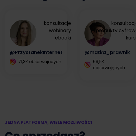
konsultacje
konsultacj
webinary
produkty cyfrow
ebooki
kurs
@PrzystanekInternet
@matka_prawnik
71,3K obserwujących
69,5K
obserwujących
JEDNA PLATFORMA, WIELE MOŻLIWOŚCI