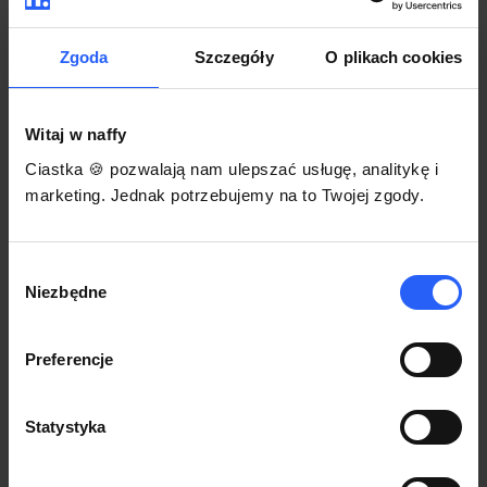
darmowego szablonu regulaminu.
Korzystaj na dowolnym urządzeniu z
Pozwól zapłacić za voucher BLIKIEM
przeglądarką Chrome
Zgoda
Szczegóły
O plikach cookies
Włącz czasową promocję
3
Witaj w naffy
Sprzedaż
Ciastka 🍪 pozwalają nam ulepszać usługę, analitykę i
Każdy produkt w naffy ma swój indywidualny link.
marketing. Jednak potrzebujemy na to Twojej zgody.
Udostępnij go swojej społeczności. Ty decydujesz,
gdzie się nim podzielisz z odbiorcami.
Wybór
Niezbędne
zgody
Preferencje
Statystyka
POZNAJ OPINIE