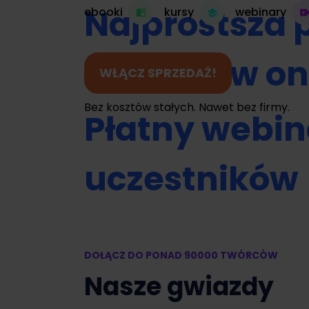
Najprostsza 
ebooki
kursy
webinary
do kursów on
WŁĄCZ SPRZEDAŻ!
Bez kosztów stałych. Nawet bez firmy.
Płatny webin
uczestników
Umawianie na
DOŁĄCZ DO PONAD 90000 TWÓRCÓW
Zamień swój 
Nasze gwiazdy