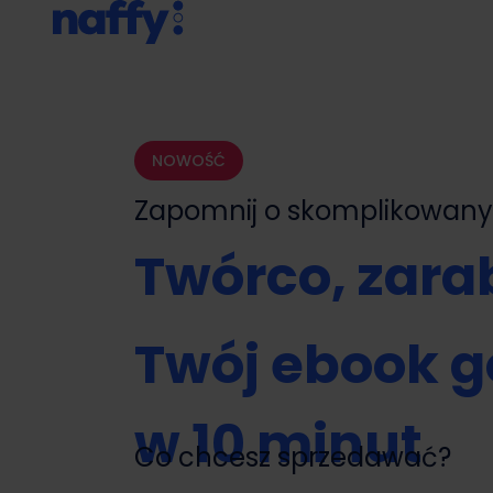
NOWOŚĆ
Zapomnij o skomplikowa
Twórco, zarab
Twój ebook g
w 10 minut
Co chcesz sprzedawać?