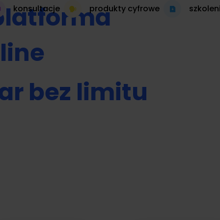
platforma
konsultacje
produkty cyfrowe
szkolen
line
ar bez limitu
 autopilocie
produkt cyfrowy 