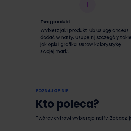
1
Włącz czasową promocję
Twój produkt
Wybierz jaki produkt lub usługę chcesz
dodać w naffy. Uzupełnij szczegóły taki
jak opis i grafika. Ustaw kolorystykę
swojej marki.
POZNAJ OPINIE
Kto poleca?
Twórcy cyfrowi wybierają naffy. Zobacz, 