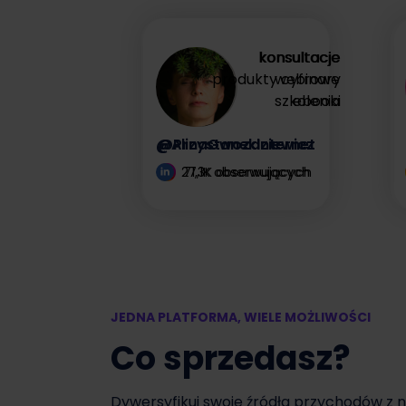
zysk
konsultacje
konsultacje
produkty cyfrowe
webinary
Zyskaj więcej
szkolenia
ebooki
@AlinaGwozdziewicz
@PrzystanekInternet
27,1K obserwujących
71,3K obserwujących
JEDNA PLATFORMA, WIELE MOŻLIWOŚCI
Co sprzedasz?
Dywersyfikuj swoje źródła przychodów z 