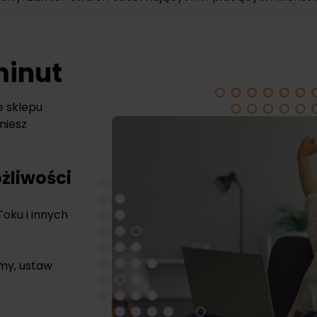
minut
e sklepu
niesz
żliwości
Toku i innych
rmy, ustaw