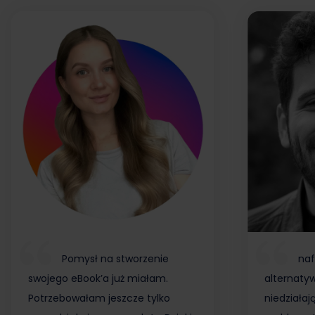
Pomysł na stworzenie
naf
swojego eBook’a już miałam.
alternaty
Potrzebowałam jeszcze tylko
niedziałaj