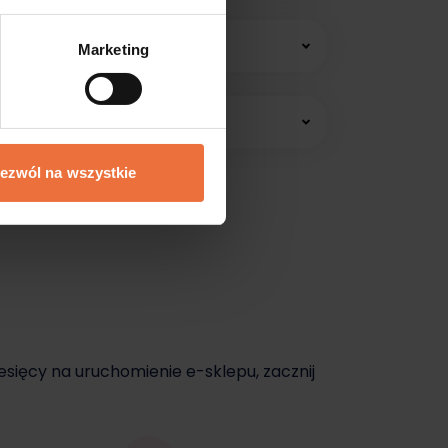
 konsultacji online.
Marketing
edawać jeszcze dziś.
ezwól na wszystkie
dziś.
esięcy na uruchomienie e-sklepu, zacznij