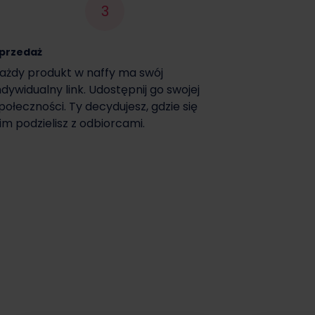
3
przedaż
ażdy produkt w naffy ma swój
ndywidualny link. Udostępnij go swojej
połeczności. Ty decydujesz, gdzie się
im podzielisz z odbiorcami.