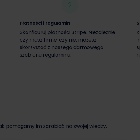
2
Płatności i regulamin
S
Skonfiguruj płatności Stripe. Niezależnie
K
e
czy masz firmę, czy nie, możesz
i
skorzystać z naszego darmowego
s
szablonu regulaminu.
n
jak pomagamy im zarabiać na swojej wiedzy.