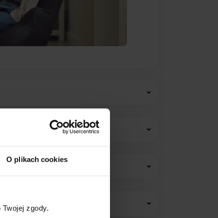
O plikach cookies
w i opłat stałych.
 Twojej zgody.