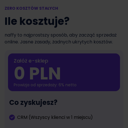
ZERO KOSZTÓW STAŁYCH
Ile kosztuje?
naffy to najprostszy sposób, aby zacząć sprzedaż
online. Jasne zasady, żadnych ukrytych kosztów.
Załóż e-sklep
0 PLN
Prowizja od sprzedaży: 6% netto
Co zyskujesz?
CRM (Wszyscy klienci w 1 miejscu)