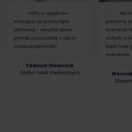
naffy to wyjątkowo
Nie m
intuicyjna i po prostu fajna
platformy do
platforma – wszystko działa
Internecie.
płynnie, a korzystanie z niej to
stałych, a m
czysta przyjemność!
kupić moje 
momencie.
Tadeusz Oleszczuk
Doktor nauk medycznych
Weroni
Ekspert