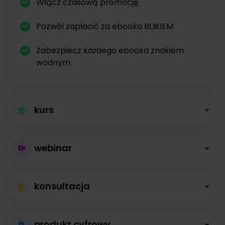
Włącz czasową promocję
Pozwól zapłacić za ebooka BLIKIEM
Zabezpiecz każdego ebooka znakiem
wodnym
kurs
Większa sprzedaż
webinar
kursów
Płatne webinary
Kursy online z modułami, lekcjami, nagraniami i
konsultacja
bez limitów
opisami dostępne od zaraz.
Konsultacje na
Prowadź wydarzenia na żywo i sprzedawaj
produkt cyfrowy