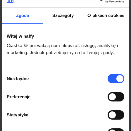
darmowego szablonu regulaminu.
Korzystaj na dowolnym urządzeniu z
Pozwól zapłacić za voucher BLIKIEM
przeglądarką Chrome
Zgoda
Szczegóły
O plikach cookies
Włącz czasową promocję
3
Witaj w naffy
Sprzedaż
Ciastka 🍪 pozwalają nam ulepszać usługę, analitykę i
Każdy produkt w naffy ma swój indywidualny link.
marketing. Jednak potrzebujemy na to Twojej zgody.
Udostępnij go swojej społeczności. Ty decydujesz,
gdzie się nim podzielisz z odbiorcami.
Wybór
Niezbędne
zgody
Preferencje
Statystyka
POZNAJ OPINIE