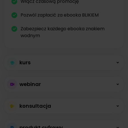
Włącz czasową promocję
Pozwól zapłacić za ebooka BLIKIEM
Zabezpiecz każdego ebooka znakiem
wodnym
kurs
Większa sprzedaż
webinar
kursów
Płatne webinary
Kursy online z modułami, lekcjami, nagraniami i
konsultacja
bez limitów
opisami dostępne od zaraz.
Konsultacje na
Prowadź wydarzenia na żywo i sprzedawaj
produkt cyfrowy