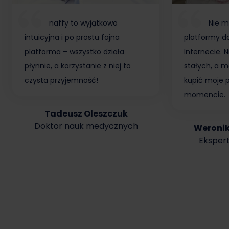
naffy to wyjątkowo
Nie m
intuicyjna i po prostu fajna
platformy do
platforma – wszystko działa
Internecie.
płynnie, a korzystanie z niej to
stałych, a m
czysta przyjemność!
kupić moje 
momencie.
Tadeusz Oleszczuk
Doktor nauk medycznych
Weroni
Ekspert