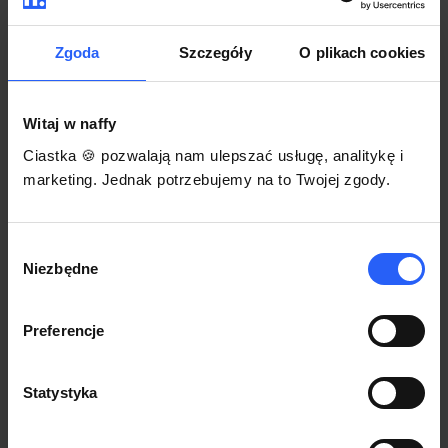
darmowego szablonu regulaminu.
Korzystaj na dowolnym urządzeniu z
Pozwól zapłacić za voucher BLIKIEM
przeglądarką Chrome
Zgoda
Szczegóły
O plikach cookies
Włącz czasową promocję
3
Witaj w naffy
Sprzedaż
Ciastka 🍪 pozwalają nam ulepszać usługę, analitykę i
Każdy produkt w naffy ma swój indywidualny link.
marketing. Jednak potrzebujemy na to Twojej zgody.
Udostępnij go swojej społeczności. Ty decydujesz,
gdzie się nim podzielisz z odbiorcami.
Wybór
Niezbędne
zgody
Preferencje
Statystyka
POZNAJ OPINIE