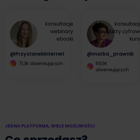
konsultacje
konsultacj
webinary
produkty cyfrow
ebooki
kurs
@PrzystanekInternet
@matka_prawnik
71,3K obserwujących
69,5K
obserwujących
JEDNA PLATFORMA, WIELE MOŻLIWOŚCI