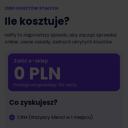
ZERO KOSZTÓW STAŁYCH
Ile kosztuje?
naffy to najprostszy sposób, aby zacząć sprzedaż
online. Jasne zasady, żadnych ukrytych kosztów.
Załóż e-sklep
0 PLN
Prowizja od sprzedaży: 6% netto
Co zyskujesz?
CRM (Wszyscy klienci w 1 miejscu)