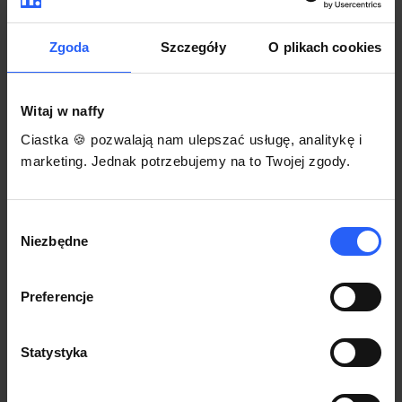
darmowego szablonu regulaminu.
Korzystaj na dowolnym urządzeniu z
Pozwól zapłacić za voucher BLIKIEM
przeglądarką Chrome
Zgoda
Szczegóły
O plikach cookies
Włącz czasową promocję
3
Witaj w naffy
Sprzedaż
Ciastka 🍪 pozwalają nam ulepszać usługę, analitykę i
Każdy produkt w naffy ma swój indywidualny link.
marketing. Jednak potrzebujemy na to Twojej zgody.
Udostępnij go swojej społeczności. Ty decydujesz,
gdzie się nim podzielisz z odbiorcami.
Wybór
Niezbędne
zgody
Preferencje
Statystyka
POZNAJ OPINIE