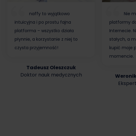
naffy to wyjątkowo
Nie m
intuicyjna i po prostu fajna
platformy do
platforma – wszystko działa
Internecie.
płynnie, a korzystanie z niej to
stałych, a m
czysta przyjemność!
kupić moje 
momencie.
Tadeusz Oleszczuk
Doktor nauk medycznych
Weroni
Ekspert