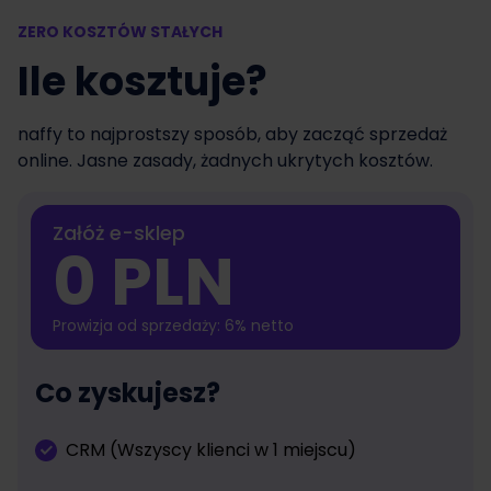
ZERO KOSZTÓW STAŁYCH
Ile kosztuje?
naffy to najprostszy sposób, aby zacząć sprzedaż
online. Jasne zasady, żadnych ukrytych kosztów.
Załóż e-sklep
0 PLN
Prowizja od sprzedaży: 6% netto
Co zyskujesz?
CRM (Wszyscy klienci w 1 miejscu)