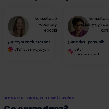
konsultacje
konsultacj
webinary
produkty cyfrow
ebooki
kurs
@PrzystanekInternet
@matka_prawnik
71,3K obserwujących
69,5K
obserwujących
JEDNA PLATFORMA, WIELE MOŻLIWOŚCI