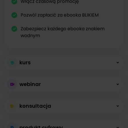
Włącz czasową promocję
Pozwól zapłacić za ebooka BLIKIEM
Zabezpiecz każdego ebooka znakiem
wodnym
kurs
Większa sprzedaż
webinar
kursów
Płatne webinary
Kursy online z modułami, lekcjami, nagraniami i
konsultacja
bez limitów
opisami dostępne od zaraz.
Konsultacje na
Prowadź wydarzenia na żywo i sprzedawaj
produkt cyfrowy