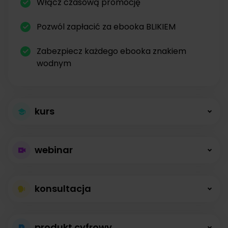
Włącz czasową promocję
Pozwól zapłacić za ebooka BLIKIEM
Zabezpiecz każdego ebooka znakiem
wodnym
kurs
Większa sprzedaż
webinar
kursów
Płatne webinary
Kursy online z modułami, lekcjami, nagraniami i
konsultacja
bez limitów
opisami dostępne od zaraz.
Konsultacje na
Prowadź wydarzenia na żywo i sprzedawaj
produkt cyfrowy