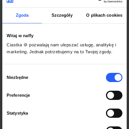
darmowego szablonu regulaminu.
Korzystaj na dowolnym urządzeniu z
Pozwól zapłacić za voucher BLIKIEM
przeglądarką Chrome
Zgoda
Szczegóły
O plikach cookies
Włącz czasową promocję
3
Witaj w naffy
Sprzedaż
Ciastka 🍪 pozwalają nam ulepszać usługę, analitykę i
Każdy produkt w naffy ma swój indywidualny link.
marketing. Jednak potrzebujemy na to Twojej zgody.
Udostępnij go swojej społeczności. Ty decydujesz,
gdzie się nim podzielisz z odbiorcami.
Wybór
Niezbędne
zgody
Preferencje
Statystyka
POZNAJ OPINIE