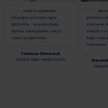
naffy to wyjątkowo
Nie m
intuicyjna i po prostu fajna
platformy do
platforma – wszystko działa
Internecie.
płynnie, a korzystanie z niej to
stałych, a m
czysta przyjemność!
kupić moje 
momencie.
Tadeusz Oleszczuk
Doktor nauk medycznych
Weroni
Ekspert