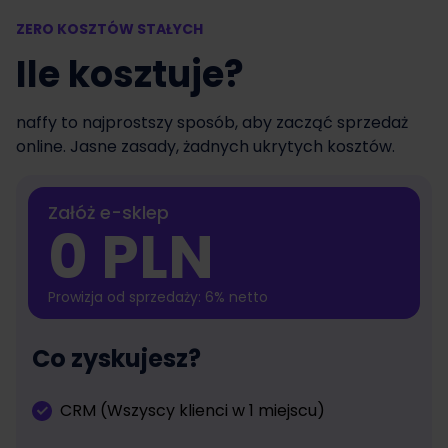
ZERO KOSZTÓW STAŁYCH
Ile kosztuje?
naffy to najprostszy sposób, aby zacząć sprzedaż
online. Jasne zasady, żadnych ukrytych kosztów.
Załóż e-sklep
0 PLN
Prowizja od sprzedaży: 6% netto
Co zyskujesz?
CRM (Wszyscy klienci w 1 miejscu)