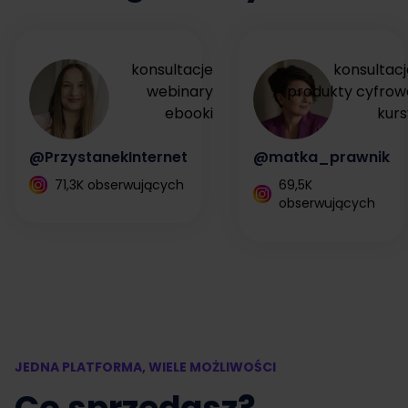
konsultacje
konsultacj
webinary
produkty cyfrow
ebooki
kurs
@PrzystanekInternet
@matka_prawnik
71,3K obserwujących
69,5K
obserwujących
JEDNA PLATFORMA, WIELE MOŻLIWOŚCI