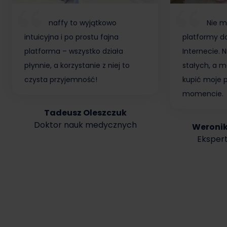
naffy to wyjątkowo
Nie m
intuicyjna i po prostu fajna
platformy do
platforma – wszystko działa
Internecie.
płynnie, a korzystanie z niej to
stałych, a m
czysta przyjemność!
kupić moje 
momencie.
Tadeusz Oleszczuk
Doktor nauk medycznych
Weroni
Ekspert