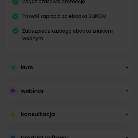
Włącz czasową promocję
Pozwól zapłacić za ebooka BLIKIEM
Zabezpiecz każdego ebooka znakiem
wodnym
kurs
Większa sprzedaż
webinar
kursów
Płatne webinary
Kursy online z modułami, lekcjami, nagraniami i
konsultacja
bez limitów
opisami dostępne od zaraz.
Konsultacje na
Prowadź wydarzenia na żywo i sprzedawaj
produkt cyfrowy