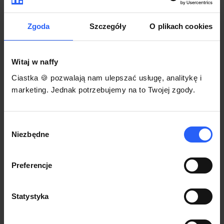
darmowego szablonu regulaminu.
Korzystaj na dowolnym urządzeniu z
Pozwól zapłacić za voucher BLIKIEM
przeglądarką Chrome
Zgoda
Szczegóły
O plikach cookies
Włącz czasową promocję
3
Witaj w naffy
Sprzedaż
Ciastka 🍪 pozwalają nam ulepszać usługę, analitykę i
Każdy produkt w naffy ma swój indywidualny link.
marketing. Jednak potrzebujemy na to Twojej zgody.
Udostępnij go swojej społeczności. Ty decydujesz,
gdzie się nim podzielisz z odbiorcami.
Wybór
Niezbędne
zgody
Preferencje
Statystyka
POZNAJ OPINIE