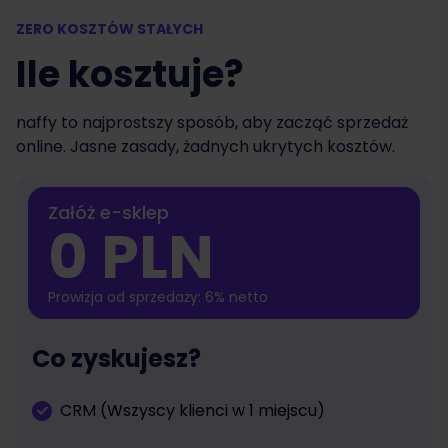
ZERO KOSZTÓW STAŁYCH
Ile kosztuje?
naffy to najprostszy sposób, aby zacząć sprzedaż
online. Jasne zasady, żadnych ukrytych kosztów.
Załóż e-sklep
0 PLN
Prowizja od sprzedaży: 6% netto
Co zyskujesz?
CRM (Wszyscy klienci w 1 miejscu)