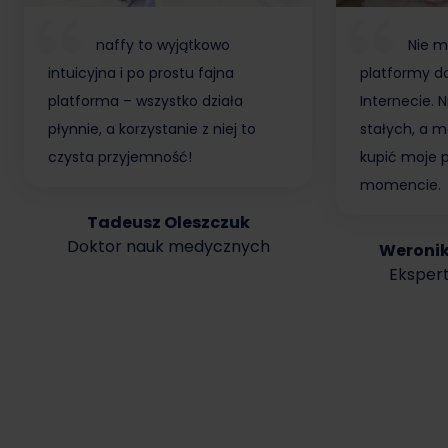
naffy to wyjątkowo
Nie m
intuicyjna i po prostu fajna
platformy do
platforma – wszystko działa
Internecie.
płynnie, a korzystanie z niej to
stałych, a m
czysta przyjemność!
kupić moje 
momencie.
Tadeusz Oleszczuk
Doktor nauk medycznych
Weroni
Ekspert