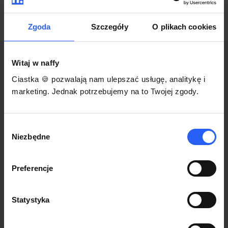
darmowego szablonu regulaminu.
Korzystaj na dowolnym urządzeniu z
Pozwól zapłacić za voucher BLIKIEM
przeglądarką Chrome
Zgoda
Szczegóły
O plikach cookies
Włącz czasową promocję
3
Witaj w naffy
Sprzedaż
Ciastka 🍪 pozwalają nam ulepszać usługę, analitykę i
Każdy produkt w naffy ma swój indywidualny link.
marketing. Jednak potrzebujemy na to Twojej zgody.
Udostępnij go swojej społeczności. Ty decydujesz,
gdzie się nim podzielisz z odbiorcami.
Wybór
Niezbędne
zgody
Preferencje
Statystyka
POZNAJ OPINIE