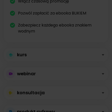
Włącz czasową promocję
Pozwól zapłacić za ebooka BLIKIEM
Zabezpiecz każdego ebooka znakiem
wodnym
kurs
Większa sprzedaż
webinar
kursów
Płatne webinary
Kursy online z modułami, lekcjami, nagraniami i
konsultacja
bez limitów
opisami dostępne od zaraz.
Konsultacje na
Prowadź wydarzenia na żywo i sprzedawaj
produkt cyfrowy