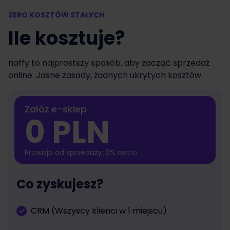
ZERO KOSZTÓW STAŁYCH
Ile kosztuje?
naffy to najprostszy sposób, aby zacząć sprzedaż
online. Jasne zasady, żadnych ukrytych kosztów.
Załóż e-sklep
0 PLN
Prowizja od sprzedaży: 6% netto
Co zyskujesz?
CRM (Wszyscy klienci w 1 miejscu)