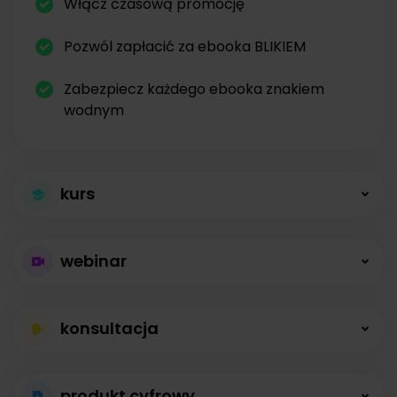
Włącz czasową promocję
Pozwól zapłacić za ebooka BLIKIEM
Zabezpiecz każdego ebooka znakiem
wodnym
kurs
Większa sprzedaż
webinar
kursów
Płatne webinary
Kursy online z modułami, lekcjami, nagraniami i
konsultacja
bez limitów
opisami dostępne od zaraz.
Konsultacje na
Prowadź wydarzenia na żywo i sprzedawaj
produkt cyfrowy