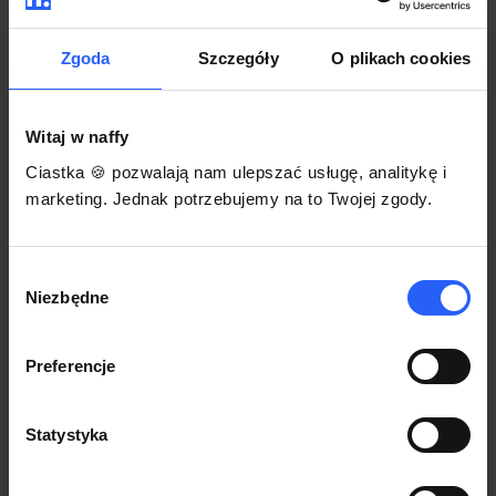
darmowego szablonu regulaminu.
Korzystaj na dowolnym urządzeniu z
Pozwól zapłacić za voucher BLIKIEM
przeglądarką Chrome
Zgoda
Szczegóły
O plikach cookies
Włącz czasową promocję
3
Witaj w naffy
Sprzedaż
Ciastka 🍪 pozwalają nam ulepszać usługę, analitykę i
Każdy produkt w naffy ma swój indywidualny link.
marketing. Jednak potrzebujemy na to Twojej zgody.
Udostępnij go swojej społeczności. Ty decydujesz,
gdzie się nim podzielisz z odbiorcami.
Wybór
Niezbędne
zgody
Preferencje
Statystyka
POZNAJ OPINIE