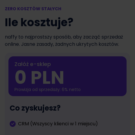
ZERO KOSZTÓW STAŁYCH
Ile kosztuje?
naffy to najprostszy sposób, aby zacząć sprzedaż
online. Jasne zasady, żadnych ukrytych kosztów.
Załóż e-sklep
0 PLN
Prowizja od sprzedaży: 6% netto
Co zyskujesz?
CRM (Wszyscy klienci w 1 miejscu)