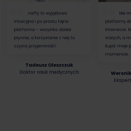
naffy to wyjątkowo
Nie m
intuicyjna i po prostu fajna
platformy do
platforma – wszystko działa
Internecie.
płynnie, a korzystanie z niej to
stałych, a m
czysta przyjemność!
kupić moje 
momencie.
Tadeusz Oleszczuk
Doktor nauk medycznych
Weroni
Ekspert