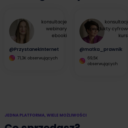
konsultacje
konsultacj
webinary
produkty cyfrow
ebooki
kurs
@PrzystanekInternet
@matka_prawnik
71,3K obserwujących
69,5K
obserwujących
JEDNA PLATFORMA, WIELE MOŻLIWOŚCI