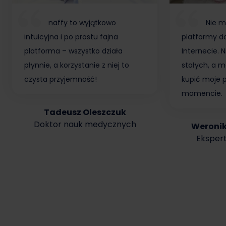
naffy to wyjątkowo
Nie m
intuicyjna i po prostu fajna
platformy do
platforma – wszystko działa
Internecie.
płynnie, a korzystanie z niej to
stałych, a m
czysta przyjemność!
kupić moje 
momencie.
Tadeusz Oleszczuk
Doktor nauk medycznych
Weroni
Ekspert