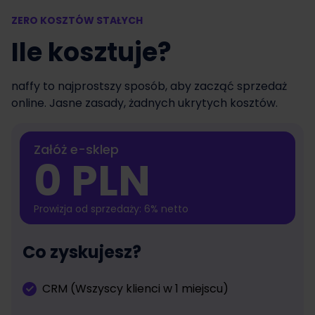
ZERO KOSZTÓW STAŁYCH
Ile kosztuje?
naffy to najprostszy sposób, aby zacząć sprzedaż
online. Jasne zasady, żadnych ukrytych kosztów.
Załóż e-sklep
0 PLN
Prowizja od sprzedaży: 6% netto
Co zyskujesz?
CRM (Wszyscy klienci w 1 miejscu)