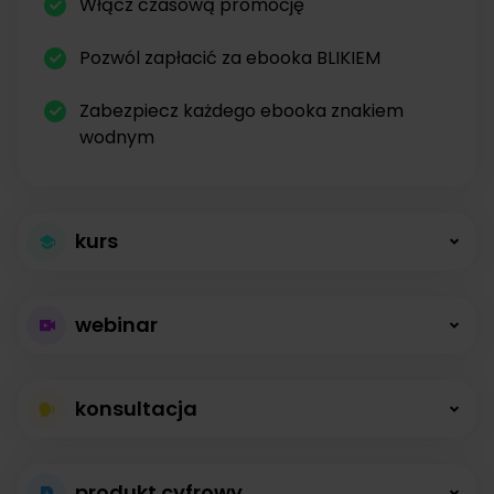
Włącz czasową promocję
Pozwól zapłacić za ebooka BLIKIEM
Zabezpiecz każdego ebooka znakiem
wodnym
kurs
Większa sprzedaż
webinar
kursów
Płatne webinary
Kursy online z modułami, lekcjami, nagraniami i
konsultacja
bez limitów
opisami dostępne od zaraz.
Konsultacje na
Prowadź wydarzenia na żywo i sprzedawaj
produkt cyfrowy