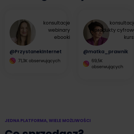
konsultacje
konsultacj
webinary
produkty cyfrow
ebooki
kurs
@PrzystanekInternet
@matka_prawnik
71,3K obserwujących
69,5K
obserwujących
JEDNA PLATFORMA, WIELE MOŻLIWOŚCI