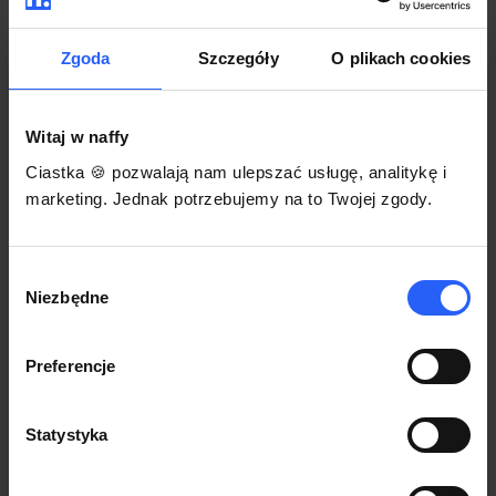
darmowego szablonu regulaminu.
Korzystaj na dowolnym urządzeniu z
Pozwól zapłacić za voucher BLIKIEM
przeglądarką Chrome
Zgoda
Szczegóły
O plikach cookies
Włącz czasową promocję
3
Witaj w naffy
Sprzedaż
Ciastka 🍪 pozwalają nam ulepszać usługę, analitykę i
Każdy produkt w naffy ma swój indywidualny link.
marketing. Jednak potrzebujemy na to Twojej zgody.
Udostępnij go swojej społeczności. Ty decydujesz,
gdzie się nim podzielisz z odbiorcami.
Wybór
Niezbędne
zgody
Preferencje
Statystyka
POZNAJ OPINIE