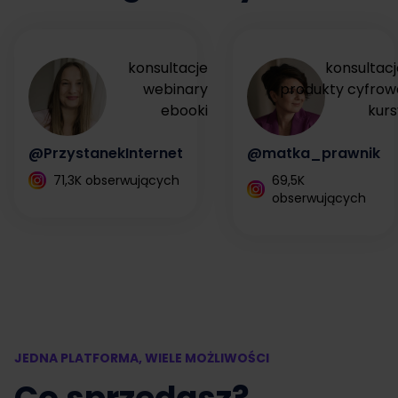
konsultacje
konsultacj
webinary
produkty cyfrow
ebooki
kurs
@PrzystanekInternet
@matka_prawnik
71,3K obserwujących
69,5K
obserwujących
JEDNA PLATFORMA, WIELE MOŻLIWOŚCI