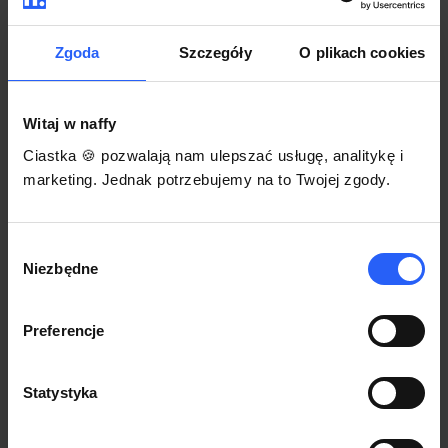
darmowego szablonu regulaminu.
Korzystaj na dowolnym urządzeniu z
Pozwól zapłacić za voucher BLIKIEM
przeglądarką Chrome
Zgoda
Szczegóły
O plikach cookies
Włącz czasową promocję
3
Witaj w naffy
Sprzedaż
Ciastka 🍪 pozwalają nam ulepszać usługę, analitykę i
Każdy produkt w naffy ma swój indywidualny link.
marketing. Jednak potrzebujemy na to Twojej zgody.
Udostępnij go swojej społeczności. Ty decydujesz,
gdzie się nim podzielisz z odbiorcami.
Wybór
Niezbędne
zgody
Preferencje
Statystyka
POZNAJ OPINIE