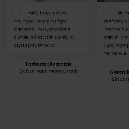
naffy to wyjątkowo
Nie m
intuicyjna i po prostu fajna
platformy do
platforma – wszystko działa
Internecie.
płynnie, a korzystanie z niej to
stałych, a m
czysta przyjemność!
kupić moje 
momencie.
Tadeusz Oleszczuk
Doktor nauk medycznych
Weroni
Ekspert