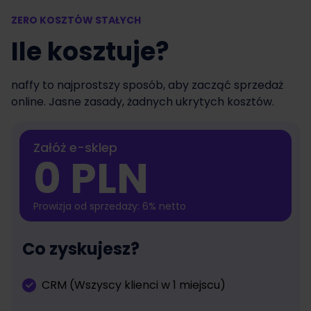
ZERO KOSZTÓW STAŁYCH
Ile kosztuje?
naffy to najprostszy sposób, aby zacząć sprzedaż
online. Jasne zasady, żadnych ukrytych kosztów.
Załóż e-sklep
0 PLN
Prowizja od sprzedaży: 6% netto
Co zyskujesz?
CRM (Wszyscy klienci w 1 miejscu)