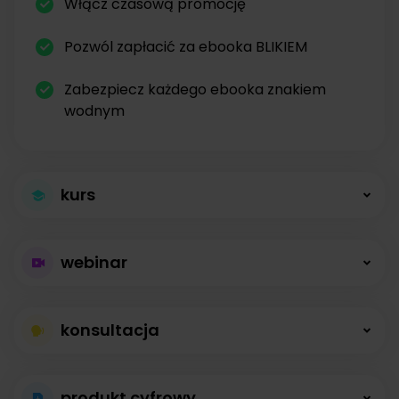
Włącz czasową promocję
Pozwól zapłacić za ebooka BLIKIEM
Zabezpiecz każdego ebooka znakiem
wodnym
kurs
Większa sprzedaż
webinar
kursów
Płatne webinary
Kursy online z modułami, lekcjami, nagraniami i
konsultacja
bez limitów
opisami dostępne od zaraz.
Konsultacje na
Prowadź wydarzenia na żywo i sprzedawaj
produkt cyfrowy