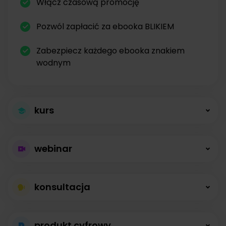
Włącz czasową promocję
Pozwól zapłacić za ebooka BLIKIEM
Zabezpiecz każdego ebooka znakiem
wodnym
kurs
Większa sprzedaż
webinar
kursów
Płatne webinary
Kursy online z modułami, lekcjami, nagraniami i
konsultacja
bez limitów
opisami dostępne od zaraz.
Konsultacje na
Prowadź wydarzenia na żywo i sprzedawaj
produkt cyfrowy