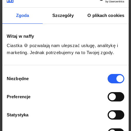
darmowego szablonu regulaminu.
Korzystaj na dowolnym urządzeniu z
Pozwól zapłacić za voucher BLIKIEM
przeglądarką Chrome
Zgoda
Szczegóły
O plikach cookies
Włącz czasową promocję
3
Witaj w naffy
Sprzedaż
Ciastka 🍪 pozwalają nam ulepszać usługę, analitykę i
Każdy produkt w naffy ma swój indywidualny link.
marketing. Jednak potrzebujemy na to Twojej zgody.
Udostępnij go swojej społeczności. Ty decydujesz,
gdzie się nim podzielisz z odbiorcami.
Wybór
Niezbędne
zgody
Preferencje
Statystyka
POZNAJ OPINIE