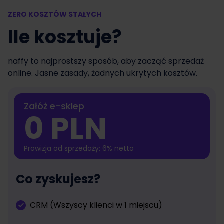
ZERO KOSZTÓW STAŁYCH
Ile kosztuje?
naffy to najprostszy sposób, aby zacząć sprzedaż
online. Jasne zasady, żadnych ukrytych kosztów.
Załóż e-sklep
0 PLN
Prowizja od sprzedaży: 6% netto
Co zyskujesz?
CRM (Wszyscy klienci w 1 miejscu)