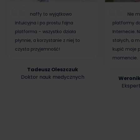
naffy to wyjątkowo
Nie m
intuicyjna i po prostu fajna
platformy do
platforma – wszystko działa
Internecie.
płynnie, a korzystanie z niej to
stałych, a m
czysta przyjemność!
kupić moje 
momencie.
Tadeusz Oleszczuk
Doktor nauk medycznych
Weroni
Ekspert