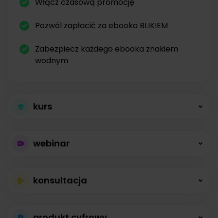
Włącz czasową promocję
Pozwól zapłacić za ebooka BLIKIEM
Zabezpiecz każdego ebooka znakiem
wodnym
kurs
Większa sprzedaż
webinar
kursów
Płatne webinary
Kursy online z modułami, lekcjami, nagraniami i
konsultacja
bez limitów
opisami dostępne od zaraz.
Konsultacje na
Prowadź wydarzenia na żywo i sprzedawaj
produkt cyfrowy