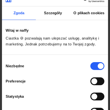
darmowego szablonu regulaminu.
Korzystaj na dowolnym urządzeniu z
Pozwól zapłacić za voucher BLIKIEM
przeglądarką Chrome
Zgoda
Szczegóły
O plikach cookies
Włącz czasową promocję
3
Witaj w naffy
Sprzedaż
Ciastka 🍪 pozwalają nam ulepszać usługę, analitykę i
Każdy produkt w naffy ma swój indywidualny link.
marketing. Jednak potrzebujemy na to Twojej zgody.
Udostępnij go swojej społeczności. Ty decydujesz,
gdzie się nim podzielisz z odbiorcami.
Wybór
Niezbędne
zgody
Preferencje
Statystyka
POZNAJ OPINIE