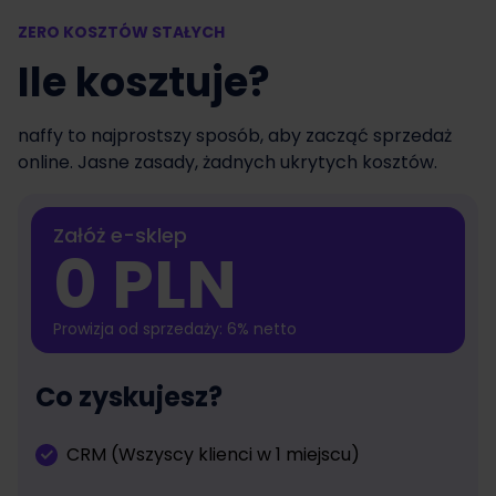
ZERO KOSZTÓW STAŁYCH
Ile kosztuje?
naffy to najprostszy sposób, aby zacząć sprzedaż
online. Jasne zasady, żadnych ukrytych kosztów.
Załóż e-sklep
0 PLN
Prowizja od sprzedaży: 6% netto
Co zyskujesz?
CRM (Wszyscy klienci w 1 miejscu)