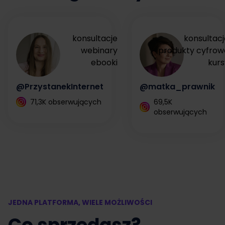
konsultacje
konsultacj
webinary
produkty cyfrow
ebooki
kurs
@PrzystanekInternet
@matka_prawnik
71,3K obserwujących
69,5K
obserwujących
JEDNA PLATFORMA, WIELE MOŻLIWOŚCI