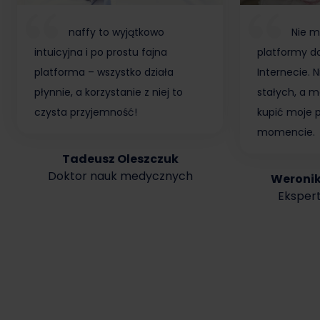
naffy to wyjątkowo
Nie m
intuicyjna i po prostu fajna
platformy do
platforma – wszystko działa
Internecie.
płynnie, a korzystanie z niej to
stałych, a m
czysta przyjemność!
kupić moje 
momencie.
Tadeusz Oleszczuk
Doktor nauk medycznych
Weroni
Ekspert