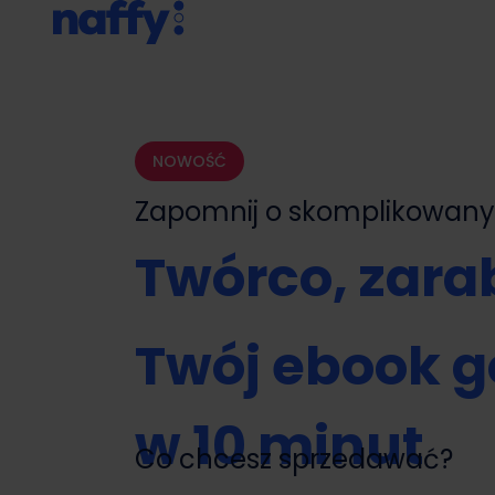
NOWOŚĆ
Zapomnij o skomplikowa
Twórco, zarab
Twój ebook g
w 10 minut
Co chcesz sprzedawać?