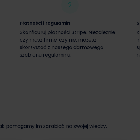
2
Płatności i regulamin
S
Skonfiguruj płatności Stripe. Niezależnie
K
e
czy masz firmę, czy nie, możesz
i
skorzystać z naszego darmowego
s
szablonu regulaminu.
n
jak pomagamy im zarabiać na swojej wiedzy.