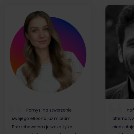
Pomysł na stworzenie
naf
swojego eBook’a już miałam.
alternaty
Potrzebowałam jeszcze tylko
niedziałaj