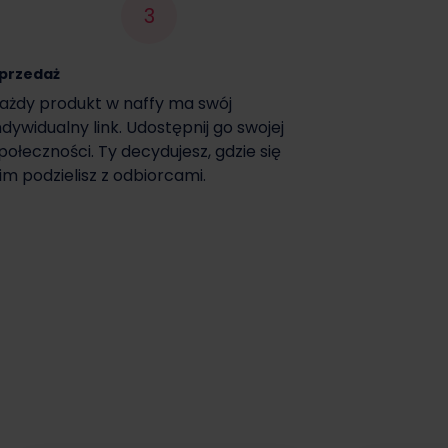
3
przedaż
ażdy produkt w naffy ma swój
ndywidualny link. Udostępnij go swojej
połeczności. Ty decydujesz, gdzie się
im podzielisz z odbiorcami.