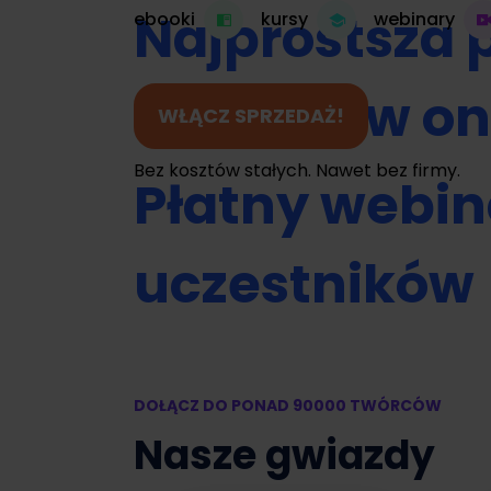
Najprostsza 
ebooki
kursy
webinary
do kursów on
WŁĄCZ SPRZEDAŻ!
Bez kosztów stałych. Nawet bez firmy.
Płatny webin
uczestników
Umawianie na
DOŁĄCZ DO PONAD 90000 TWÓRCÓW
Zamień swój 
Nasze gwiazdy