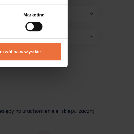
 konsultacji online.
Marketing
edawać jeszcze dziś.
ezwól na wszystkie
dziś.
esięcy na uruchomienie e-sklepu, zacznij