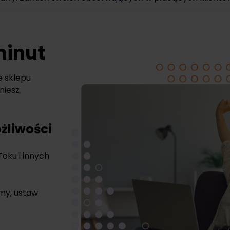
minut
e sklepu
niesz
żliwości
Toku i innych
rmy, ustaw