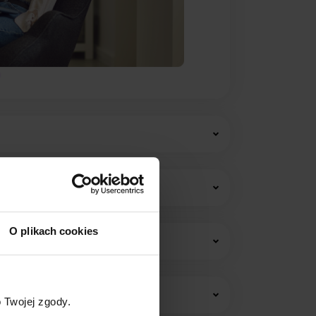
O plikach cookies
w i opłat stałych.
 Twojej zgody.