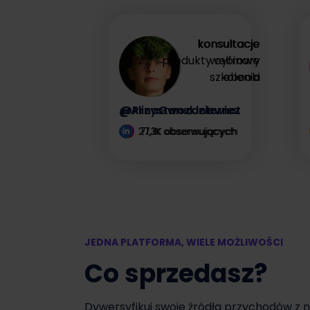
zysk
konsultacje
konsultacje
produkty cyfrowe
webinary
Zyskaj więcej
szkolenia
ebooki
@AlinaGwozdziewicz
@PrzystanekInternet
27,1K obserwujących
71,3K obserwujących
JEDNA PLATFORMA, WIELE MOŻLIWOŚCI
Co sprzedasz?
Dywersyfikuj swoje źródła przychodów z 