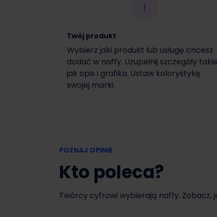
1
Włącz czasową promocję
Twój produkt
Wybierz jaki produkt lub usługę chcesz
dodać w naffy. Uzupełnij szczegóły taki
jak opis i grafika. Ustaw kolorystykę
swojej marki.
POZNAJ OPINIE
Kto poleca?
Twórcy cyfrowi wybierają naffy. Zobacz, 