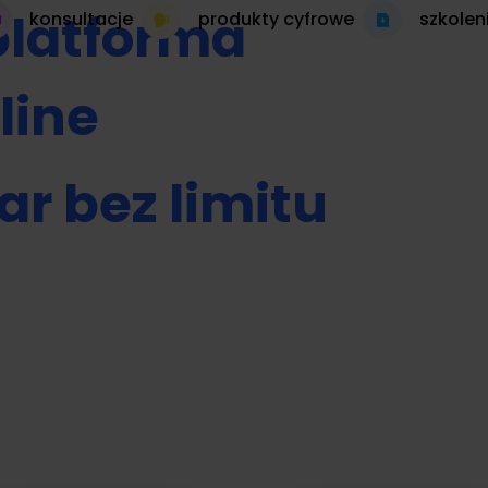
platforma
konsultacje
produkty cyfrowe
szkolen
line
ar bez limitu
 autopilocie
produkt cyfrowy 