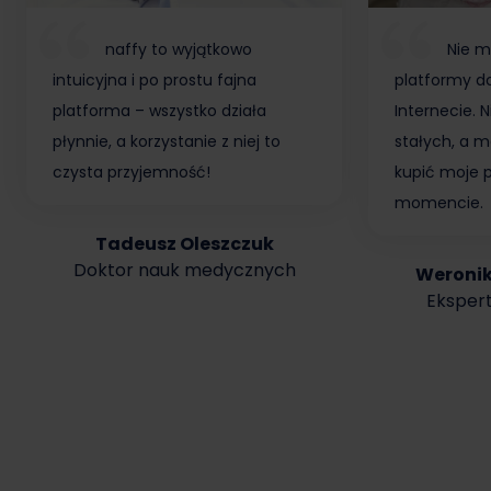
naffy to wyjątkowo
Nie m
intuicyjna i po prostu fajna
platformy do
platforma – wszystko działa
Internecie.
płynnie, a korzystanie z niej to
stałych, a m
czysta przyjemność!
kupić moje 
momencie.
Tadeusz Oleszczuk
Doktor nauk medycznych
Weroni
Ekspert