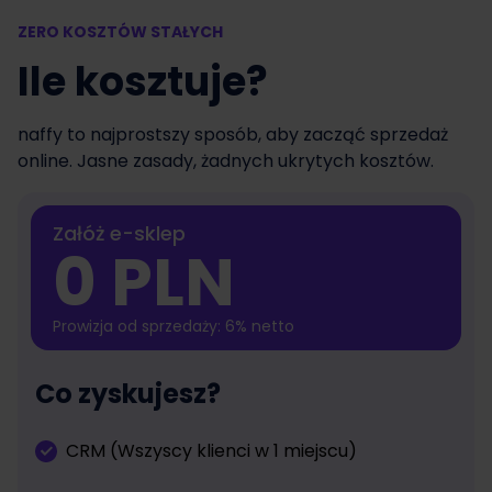
ZERO KOSZTÓW STAŁYCH
Ile kosztuje?
naffy to najprostszy sposób, aby zacząć sprzedaż
online. Jasne zasady, żadnych ukrytych kosztów.
Załóż e-sklep
0 PLN
Prowizja od sprzedaży: 6% netto
Co zyskujesz?
CRM (Wszyscy klienci w 1 miejscu)