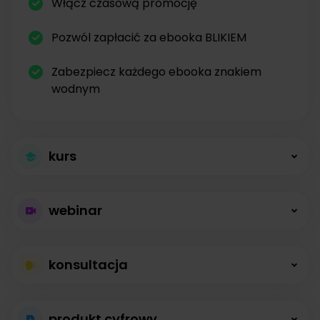
Włącz czasową promocję
Pozwól zapłacić za ebooka BLIKIEM
Zabezpiecz każdego ebooka znakiem
wodnym
kurs
Większa sprzedaż
webinar
kursów
Płatne webinary
Kursy online z modułami, lekcjami, nagraniami i
konsultacja
bez limitów
opisami dostępne od zaraz.
Konsultacje na
Prowadź wydarzenia na żywo i sprzedawaj
produkt cyfrowy