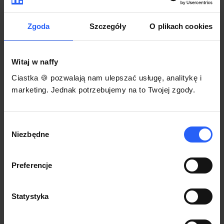
darmowego szablonu regulaminu.
Korzystaj na dowolnym urządzeniu z
Pozwól zapłacić za voucher BLIKIEM
przeglądarką Chrome
Zgoda
Szczegóły
O plikach cookies
Włącz czasową promocję
3
Witaj w naffy
Sprzedaż
Ciastka 🍪 pozwalają nam ulepszać usługę, analitykę i
Każdy produkt w naffy ma swój indywidualny link.
marketing. Jednak potrzebujemy na to Twojej zgody.
Udostępnij go swojej społeczności. Ty decydujesz,
gdzie się nim podzielisz z odbiorcami.
Wybór
Niezbędne
zgody
Preferencje
Statystyka
POZNAJ OPINIE