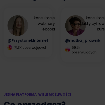
konsultacje
konsultacj
webinary
produkty cyfrow
ebooki
kurs
@PrzystanekInternet
@matka_prawnik
71,3K obserwujących
69,5K
obserwujących
JEDNA PLATFORMA, WIELE MOŻLIWOŚCI