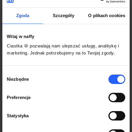
darmowego szablonu regulaminu.
Korzystaj na dowolnym urządzeniu z
Pozwól zapłacić za voucher BLIKIEM
przeglądarką Chrome
Zgoda
Szczegóły
O plikach cookies
Włącz czasową promocję
3
Witaj w naffy
Sprzedaż
Ciastka 🍪 pozwalają nam ulepszać usługę, analitykę i
Każdy produkt w naffy ma swój indywidualny link.
marketing. Jednak potrzebujemy na to Twojej zgody.
Udostępnij go swojej społeczności. Ty decydujesz,
gdzie się nim podzielisz z odbiorcami.
Wybór
Niezbędne
zgody
Preferencje
Statystyka
POZNAJ OPINIE