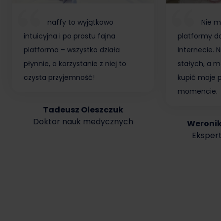
naffy to wyjątkowo
Nie m
intuicyjna i po prostu fajna
platformy do
platforma – wszystko działa
Internecie.
płynnie, a korzystanie z niej to
stałych, a m
czysta przyjemność!
kupić moje 
momencie.
Tadeusz Oleszczuk
Doktor nauk medycznych
Weroni
Ekspert