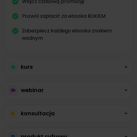
Włącz czasową promocję
Pozwól zapłacić za ebooka BLIKIEM
Zabezpiecz każdego ebooka znakiem
wodnym
kurs
Większa sprzedaż
webinar
kursów
Płatne webinary
Kursy online z modułami, lekcjami, nagraniami i
konsultacja
bez limitów
opisami dostępne od zaraz.
Konsultacje na
Prowadź wydarzenia na żywo i sprzedawaj
produkt cyfrowy