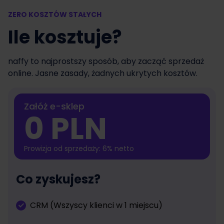
ZERO KOSZTÓW STAŁYCH
Ile kosztuje?
naffy to najprostszy sposób, aby zacząć sprzedaż
online. Jasne zasady, żadnych ukrytych kosztów.
Załóż e-sklep
0 PLN
Prowizja od sprzedaży: 6% netto
Co zyskujesz?
CRM (Wszyscy klienci w 1 miejscu)