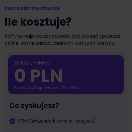
ZERO KOSZTÓW STAŁYCH
Ile kosztuje?
naffy to najprostszy sposób, aby zacząć sprzedaż
online. Jasne zasady, żadnych ukrytych kosztów.
Załóż e-sklep
0 PLN
Prowizja od sprzedaży: 6% netto
Co zyskujesz?
CRM (Wszyscy klienci w 1 miejscu)