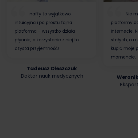
naffy to wyjątkowo
Nie m
intuicyjna i po prostu fajna
platformy do
platforma – wszystko działa
Internecie.
płynnie, a korzystanie z niej to
stałych, a m
czysta przyjemność!
kupić moje 
momencie.
Tadeusz Oleszczuk
Doktor nauk medycznych
Weroni
Ekspert