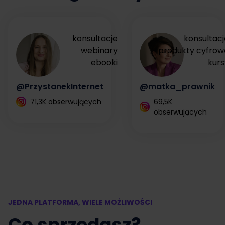
konsultacje
konsultacj
webinary
produkty cyfrow
ebooki
kurs
@PrzystanekInternet
@matka_prawnik
71,3K obserwujących
69,5K
obserwujących
JEDNA PLATFORMA, WIELE MOŻLIWOŚCI