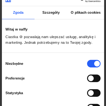
darmowego szablonu regulaminu.
Korzystaj na dowolnym urządzeniu z
Pozwól zapłacić za voucher BLIKIEM
przeglądarką Chrome
Zgoda
Szczegóły
O plikach cookies
Włącz czasową promocję
3
Witaj w naffy
Sprzedaż
Ciastka 🍪 pozwalają nam ulepszać usługę, analitykę i
Każdy produkt w naffy ma swój indywidualny link.
marketing. Jednak potrzebujemy na to Twojej zgody.
Udostępnij go swojej społeczności. Ty decydujesz,
gdzie się nim podzielisz z odbiorcami.
Wybór
Niezbędne
zgody
Preferencje
Statystyka
POZNAJ OPINIE