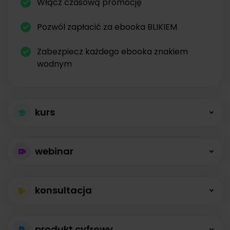
Włącz czasową promocję
Pozwól zapłacić za ebooka BLIKIEM
Zabezpiecz każdego ebooka znakiem
wodnym
kurs
Większa sprzedaż
webinar
kursów
Płatne webinary
Kursy online z modułami, lekcjami, nagraniami i
konsultacja
bez limitów
opisami dostępne od zaraz.
Konsultacje na
Prowadź wydarzenia na żywo i sprzedawaj
produkt cyfrowy