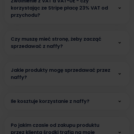
Zwolnienie z VAT a VAT-UE - czy
działalność nierejestrową (inaczej: działalność
korzystając ze Stripe płacę 23% VAT od
nieewidencjonowaną).
przychodu?
Przy ustawianiu płatności trzeba w polu Typ
Nie. W przypadku zwolnienia podmiotowego z
działalności biznesowej wybrać Sole Proprietor
VAT w Polsce nie odprowadza się 23% podatku
(Osoba fizyczna).
Czy muszę mieć stronę, żeby zacząć
od całego przychodu. Ewentualny podatek VAT
sprzedawać z naffy?
W takim przypadku należy wystawiać faktury
rozlicza się wyłącznie od prowizji pobieranej
sprzedażowe jako osoba fizyczna. Jednak
przez Stripe (usługa może korzystać ze
Nie potrzebujesz strony, żeby sprzedawać z
należy spełniać poniższe warunki:
zwolnienia przedmiotowego, zgodnie z art. 43
naffy. Nasza platforma to prosta i skuteczna
ust. 1 pkt 40 ustawy o VAT).
Jakie produkty mogę sprzedawać przez
Więcej informacji
alternatywa dla tradycyjnego e-sklepu. Każdy
Działalność nierejestrowana stanowi
znajdziesz tutaj
naffy?
.
produkt w naffy ma swój indywidualny link, który
działalność, z której przychód należny w
możesz udostępnić swojej społeczności. Możesz
Z naffy łatwo i szybko zaczniesz sprzedawać
żadnym z kwartałów roku kalendarzowego
również korzystać z Link in BIO naffy, aby
ebooki, kursy, webinary, konsultacje, produkty
nie przekroczy 225% kwoty minimalnego
udostępnić klientom swoje wszystkie produkty.
Ile kosztuje korzystanie z naffy?
cyfrowe, szkolenia grupowe oraz vouchery. Bez
wynagrodzenia.
kosztów stałych. Bez ryzyka.
W naffy nie masz kosztów stałych, więc nic nie
Limit przychodów dla działalności
ryzykujesz. Pobieramy tylko 6% netto prowizji,
nierejestrowanej ustalany jest kwartalnie, a
Po jakim czasie od zakupu produktu
kiedy sprzedasz swoją usługę lub produkt. Jeśli
nie miesięcznie.
Nowe zasady dają cały
przez klienta środki trafią na moje