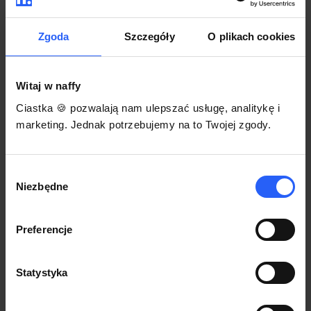
darmowego szablonu regulaminu.
Korzystaj na dowolnym urządzeniu z
Pozwól zapłacić za voucher BLIKIEM
przeglądarką Chrome
Zgoda
Szczegóły
O plikach cookies
Włącz czasową promocję
3
Witaj w naffy
Sprzedaż
Ciastka 🍪 pozwalają nam ulepszać usługę, analitykę i
Każdy produkt w naffy ma swój indywidualny link.
marketing. Jednak potrzebujemy na to Twojej zgody.
Udostępnij go swojej społeczności. Ty decydujesz,
gdzie się nim podzielisz z odbiorcami.
Wybór
Niezbędne
zgody
Preferencje
Statystyka
POZNAJ OPINIE