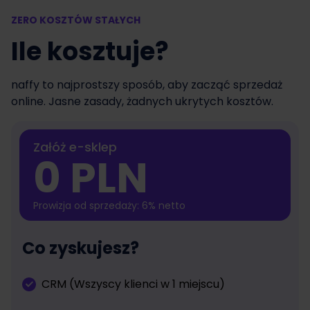
ZERO KOSZTÓW STAŁYCH
Ile kosztuje?
naffy to najprostszy sposób, aby zacząć sprzedaż
online. Jasne zasady, żadnych ukrytych kosztów.
Załóż e-sklep
0 PLN
Prowizja od sprzedaży: 6% netto
Co zyskujesz?
CRM (Wszyscy klienci w 1 miejscu)