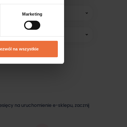
 konsultacji online.
Marketing
edawać jeszcze dziś.
ezwól na wszystkie
dziś.
esięcy na uruchomienie e-sklepu, zacznij