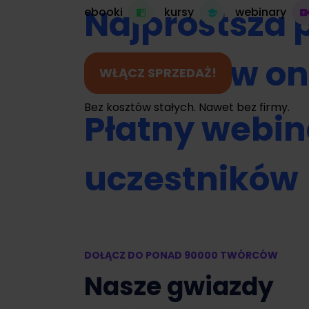
Najprostsza 
ebooki
kursy
webinary
do kursów on
WŁĄCZ SPRZEDAŻ!
Bez kosztów stałych. Nawet bez firmy.
Płatny webin
uczestników
Umawianie na
DOŁĄCZ DO PONAD 90000 TWÓRCÓW
Zamień swój 
Nasze gwiazdy