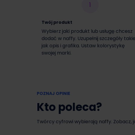
1
Włącz czasową promocję
Twój produkt
Wybierz jaki produkt lub usługę chcesz
dodać w naffy. Uzupełnij szczegóły taki
jak opis i grafika. Ustaw kolorystykę
swojej marki.
POZNAJ OPINIE
Kto poleca?
Twórcy cyfrowi wybierają naffy. Zobacz, 