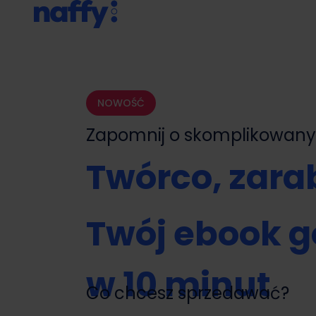
NOWOŚĆ
Zapomnij o skomplikowa
Twórco, zarab
Twój ebook g
w 10 minut
Co chcesz sprzedawać?