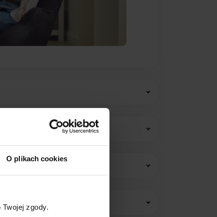
O plikach cookies
w i opłat stałych.
 Twojej zgody.