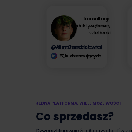
zysk
konsultacje
konsultacje
produkty cyfrowe
webinary
Zyskaj więcej
szkolenia
ebooki
@AlinaGwozdziewicz
@PrzystanekInternet
27,1K obserwujących
71,3K obserwujących
JEDNA PLATFORMA, WIELE MOŻLIWOŚCI
Co sprzedasz?
Dywersyfikuj swoje źródła przychodów z 