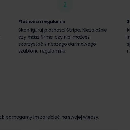
2
Płatności i regulamin
S
Skonfiguruj płatności Stripe. Niezależnie
K
e
czy masz firmę, czy nie, możesz
i
skorzystać z naszego darmowego
s
szablonu regulaminu.
n
jak pomagamy im zarabiać na swojej wiedzy.