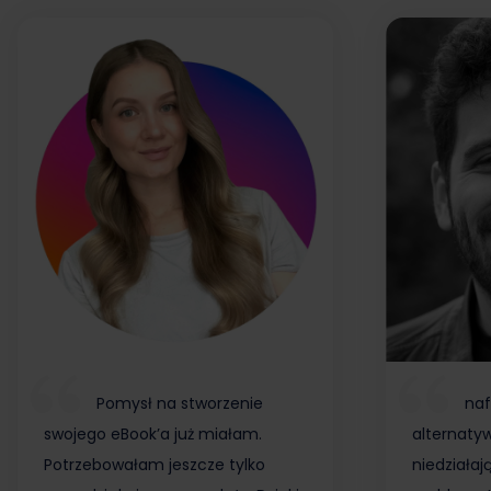
Pomysł na stworzenie
naf
swojego eBook’a już miałam.
alternaty
Potrzebowałam jeszcze tylko
niedziałaj