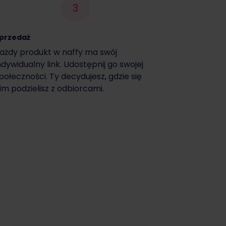
3
przedaż
ażdy produkt w naffy ma swój
ndywidualny link. Udostępnij go swojej
połeczności. Ty decydujesz, gdzie się
im podzielisz z odbiorcami.