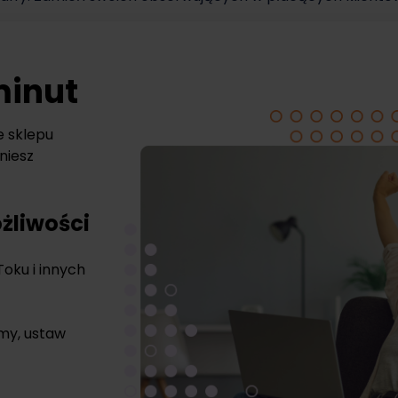
minut
e sklepu
niesz
żliwości
Toku i innych
rmy, ustaw