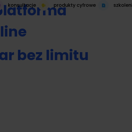
platforma
konsultacje
produkty cyfrowe
szkolen
line
ar bez limitu
 autopilocie
produkt cyfrowy 