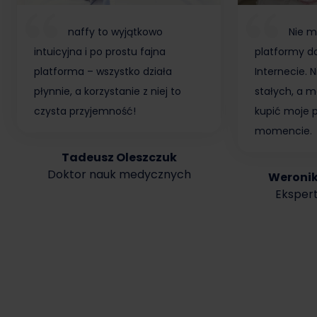
naffy to wyjątkowo
Nie m
intuicyjna i po prostu fajna
platformy do
platforma – wszystko działa
Internecie.
płynnie, a korzystanie z niej to
stałych, a m
czysta przyjemność!
kupić moje 
momencie.
Tadeusz Oleszczuk
Doktor nauk medycznych
Weroni
Ekspert