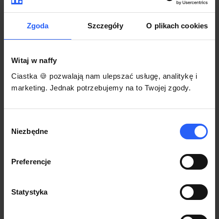
darmowego szablonu regulaminu.
Korzystaj na dowolnym urządzeniu z
Pozwól zapłacić za voucher BLIKIEM
przeglądarką Chrome
Zgoda
Szczegóły
O plikach cookies
Włącz czasową promocję
3
Witaj w naffy
Sprzedaż
Ciastka 🍪 pozwalają nam ulepszać usługę, analitykę i
Każdy produkt w naffy ma swój indywidualny link.
marketing. Jednak potrzebujemy na to Twojej zgody.
Udostępnij go swojej społeczności. Ty decydujesz,
gdzie się nim podzielisz z odbiorcami.
Wybór
Niezbędne
zgody
Preferencje
Statystyka
POZNAJ OPINIE