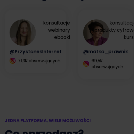
konsultacje
konsultacj
webinary
produkty cyfrow
ebooki
kurs
@PrzystanekInternet
@matka_prawnik
71,3K obserwujących
69,5K
obserwujących
JEDNA PLATFORMA, WIELE MOŻLIWOŚCI