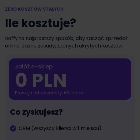
ZERO KOSZTÓW STAŁYCH
Ile kosztuje?
naffy to najprostszy sposób, aby zacząć sprzedaż
online. Jasne zasady, żadnych ukrytych kosztów.
Załóż e-sklep
0 PLN
Prowizja od sprzedaży: 6% netto
Co zyskujesz?
CRM (Wszyscy klienci w 1 miejscu)