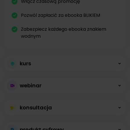
Włącz czasową promocję
Pozwól zapłacić za ebooka BLIKIEM
Zabezpiecz każdego ebooka znakiem
wodnym
kurs
Większa sprzedaż
webinar
kursów
Płatne webinary
Kursy online z modułami, lekcjami, nagraniami i
konsultacja
bez limitów
opisami dostępne od zaraz.
Konsultacje na
Prowadź wydarzenia na żywo i sprzedawaj
produkt cyfrowy