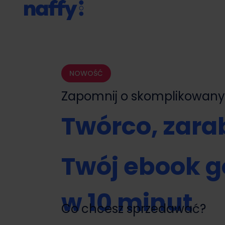
NOWOŚĆ
Zapomnij o skomplikowa
Twórco, zarab
Twój ebook g
w 10 minut
Co chcesz sprzedawać?