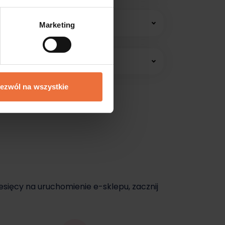
 konsultacji online.
Marketing
edawać jeszcze dziś.
ezwól na wszystkie
dziś.
esięcy na uruchomienie e-sklepu, zacznij