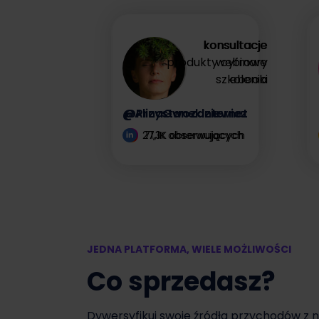
zysk
konsultacje
konsultacje
produkty cyfrowe
webinary
Zyskaj więcej
szkolenia
ebooki
@AlinaGwozdziewicz
@PrzystanekInternet
27,1K obserwujących
71,3K obserwujących
JEDNA PLATFORMA, WIELE MOŻLIWOŚCI
Co sprzedasz?
Dywersyfikuj swoje źródła przychodów z 