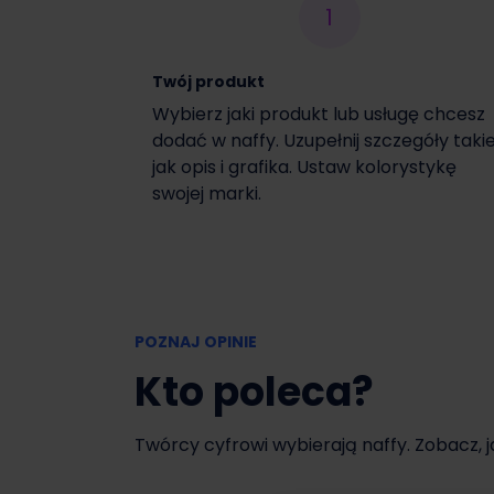
1
Włącz czasową promocję
Twój produkt
Wybierz jaki produkt lub usługę chcesz
dodać w naffy. Uzupełnij szczegóły taki
jak opis i grafika. Ustaw kolorystykę
swojej marki.
POZNAJ OPINIE
Kto poleca?
Twórcy cyfrowi wybierają naffy. Zobacz, 