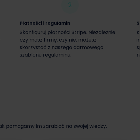
2
Płatności i regulamin
S
Skonfiguruj płatności Stripe. Niezależnie
K
e
czy masz firmę, czy nie, możesz
i
skorzystać z naszego darmowego
s
szablonu regulaminu.
n
jak pomagamy im zarabiać na swojej wiedzy.