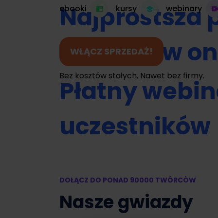
Najprostsza 
ebooki
kursy
webinary
do kursów on
WŁĄCZ SPRZEDAŻ!
Bez kosztów stałych. Nawet bez firmy.
Płatny webin
uczestników
Umawianie na
DOŁĄCZ DO PONAD 90000 TWÓRCÓW
Zamień swój 
Nasze gwiazdy