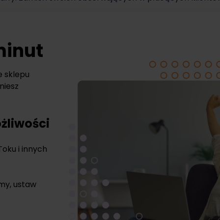
minut
e sklepu
niesz
żliwości
Toku i innych
rmy, ustaw