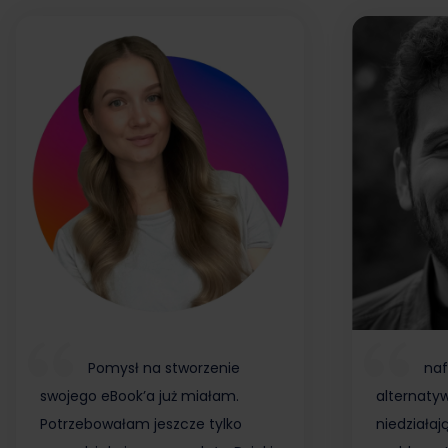
Pomysł na stworzenie
naf
swojego eBook’a już miałam.
alternaty
Potrzebowałam jeszcze tylko
niedziałaj