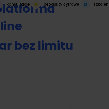
platforma
konsultacje
produkty cyfrowe
szkolen
line
ar bez limitu
 autopilocie
produkt cyfrowy 