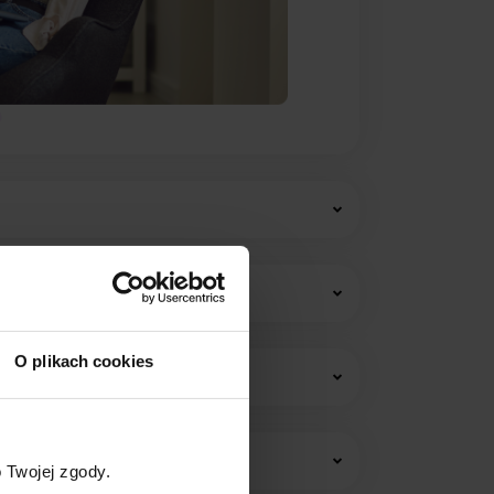
O plikach cookies
w i opłat stałych.
 Twojej zgody.