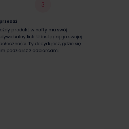
3
przedaż
ażdy produkt w naffy ma swój
ndywidualny link. Udostępnij go swojej
połeczności. Ty decydujesz, gdzie się
im podzielisz z odbiorcami.