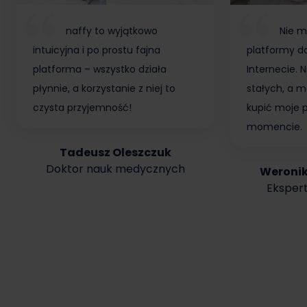
naffy to wyjątkowo
Nie m
intuicyjna i po prostu fajna
platformy do
platforma – wszystko działa
Internecie.
płynnie, a korzystanie z niej to
stałych, a m
czysta przyjemność!
kupić moje 
momencie.
Tadeusz Oleszczuk
Doktor nauk medycznych
Weroni
Ekspert