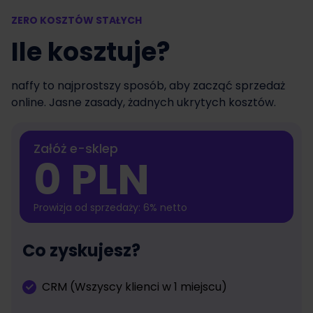
ZERO KOSZTÓW STAŁYCH
Ile kosztuje?
naffy to najprostszy sposób, aby zacząć sprzedaż
online. Jasne zasady, żadnych ukrytych kosztów.
Załóż e-sklep
0 PLN
Prowizja od sprzedaży: 6% netto
Co zyskujesz?
CRM (Wszyscy klienci w 1 miejscu)