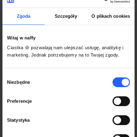
darmowego szablonu regulaminu.
Korzystaj na dowolnym urządzeniu z
Pozwól zapłacić za voucher BLIKIEM
przeglądarką Chrome
Zgoda
Szczegóły
O plikach cookies
Włącz czasową promocję
3
Witaj w naffy
Sprzedaż
Ciastka 🍪 pozwalają nam ulepszać usługę, analitykę i
Każdy produkt w naffy ma swój indywidualny link.
marketing. Jednak potrzebujemy na to Twojej zgody.
Udostępnij go swojej społeczności. Ty decydujesz,
gdzie się nim podzielisz z odbiorcami.
Wybór
Niezbędne
zgody
Preferencje
Statystyka
POZNAJ OPINIE