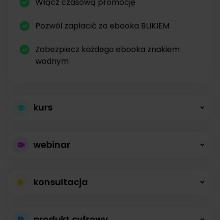
Włącz czasową promocję
Pozwól zapłacić za ebooka BLIKIEM
Zabezpiecz każdego ebooka znakiem
wodnym
kurs
Większa sprzedaż
webinar
kursów
Płatne webinary
Kursy online z modułami, lekcjami, nagraniami i
konsultacja
bez limitów
opisami dostępne od zaraz.
Konsultacje na
Prowadź wydarzenia na żywo i sprzedawaj
produkt cyfrowy