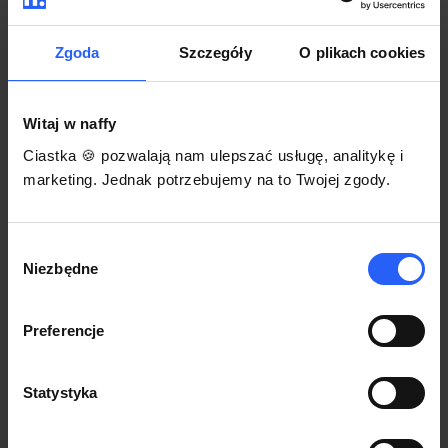
darmowego szablonu regulaminu.
Korzystaj na dowolnym urządzeniu z
Pozwól zapłacić za voucher BLIKIEM
przeglądarką Chrome
Zgoda
Szczegóły
O plikach cookies
Włącz czasową promocję
3
Witaj w naffy
Sprzedaż
Ciastka 🍪 pozwalają nam ulepszać usługę, analitykę i
Każdy produkt w naffy ma swój indywidualny link.
marketing. Jednak potrzebujemy na to Twojej zgody.
Udostępnij go swojej społeczności. Ty decydujesz,
gdzie się nim podzielisz z odbiorcami.
Wybór
Niezbędne
zgody
Preferencje
Statystyka
POZNAJ OPINIE