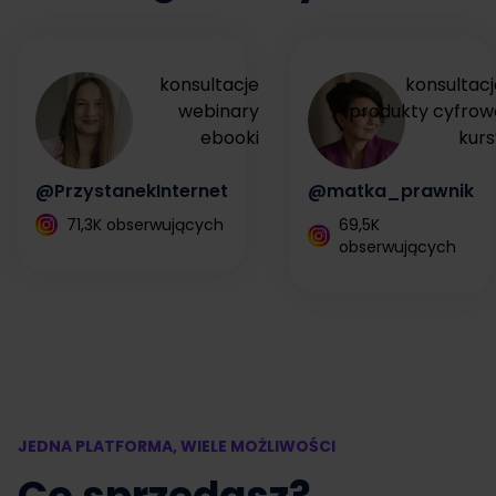
konsultacje
konsultacj
webinary
produkty cyfrow
ebooki
kurs
@PrzystanekInternet
@matka_prawnik
71,3K obserwujących
69,5K
obserwujących
JEDNA PLATFORMA, WIELE MOŻLIWOŚCI