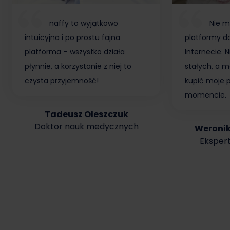
naffy to wyjątkowo
Nie m
intuicyjna i po prostu fajna
platformy do
platforma – wszystko działa
Internecie.
płynnie, a korzystanie z niej to
stałych, a m
czysta przyjemność!
kupić moje 
momencie.
Tadeusz Oleszczuk
Doktor nauk medycznych
Weroni
Ekspert