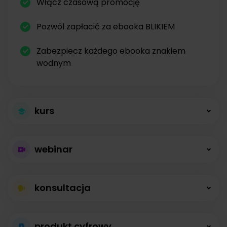
Włącz czasową promocję
Pozwól zapłacić za ebooka BLIKIEM
Zabezpiecz każdego ebooka znakiem
wodnym
kurs
Większa sprzedaż
webinar
kursów
Płatne webinary
Kursy online z modułami, lekcjami, nagraniami i
konsultacja
bez limitów
opisami dostępne od zaraz.
Konsultacje na
Prowadź wydarzenia na żywo i sprzedawaj
produkt cyfrowy