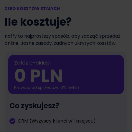
ZERO KOSZTÓW STAŁYCH
Ile kosztuje?
naffy to najprostszy sposób, aby zacząć sprzedaż
online. Jasne zasady, żadnych ukrytych kosztów.
Załóż e-sklep
0 PLN
Prowizja od sprzedaży: 6% netto
Co zyskujesz?
CRM (Wszyscy klienci w 1 miejscu)