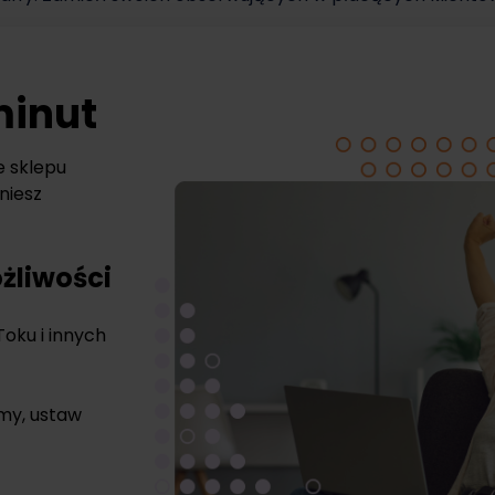
minut
e sklepu
niesz
żliwości
Toku i innych
rmy, ustaw