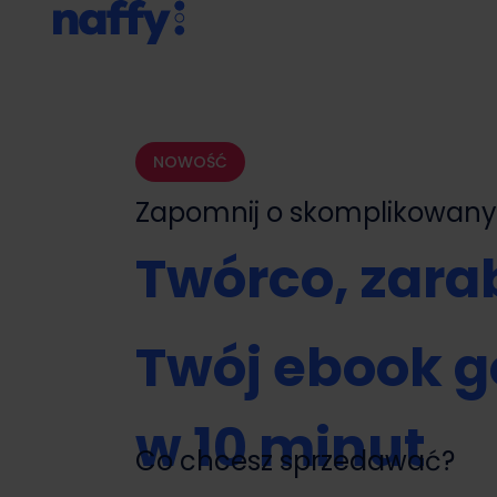
NOWOŚĆ
Zapomnij o skomplikowa
Twórco, zarab
Twój ebook g
w 10 minut
Co chcesz sprzedawać?