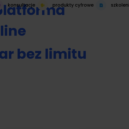
platforma
konsultacje
produkty cyfrowe
szkolen
line
ar bez limitu
 autopilocie
produkt cyfrowy 