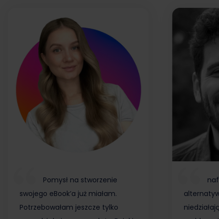
Pomysł na stworzenie
naf
swojego eBook’a już miałam.
alternaty
Potrzebowałam jeszcze tylko
niedziałaj