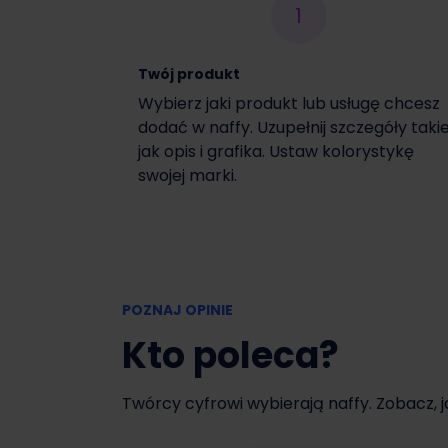
1
Włącz czasową promocję
Twój produkt
Wybierz jaki produkt lub usługę chcesz
dodać w naffy. Uzupełnij szczegóły taki
jak opis i grafika. Ustaw kolorystykę
swojej marki.
POZNAJ OPINIE
Kto poleca?
Twórcy cyfrowi wybierają naffy. Zobacz, 