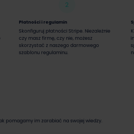
2
Płatności i regulamin
S
Skonfiguruj płatności Stripe. Niezależnie
K
e
czy masz firmę, czy nie, możesz
i
skorzystać z naszego darmowego
s
szablonu regulaminu.
n
jak pomagamy im zarabiać na swojej wiedzy.