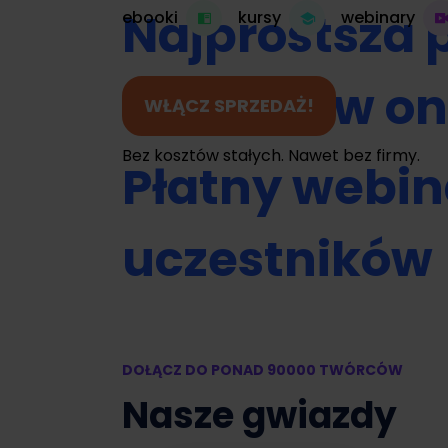
Najprostsza 
ebooki
kursy
webinary
do kursów on
WŁĄCZ SPRZEDAŻ!
Bez kosztów stałych. Nawet bez firmy.
Płatny webin
uczestników
Umawianie na
DOŁĄCZ DO PONAD 90000 TWÓRCÓW
Zamień swój 
Nasze gwiazdy