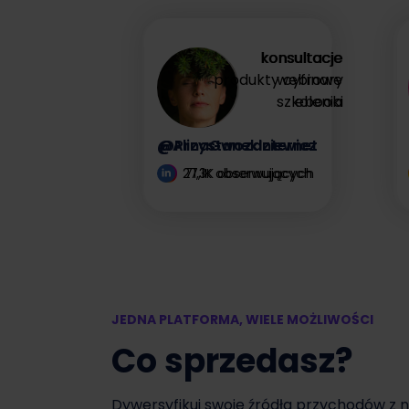
zysk
konsultacje
konsultacje
produkty cyfrowe
webinary
Zyskaj więcej
szkolenia
ebooki
@AlinaGwozdziewicz
@PrzystanekInternet
27,1K obserwujących
71,3K obserwujących
JEDNA PLATFORMA, WIELE MOŻLIWOŚCI
Co sprzedasz?
Dywersyfikuj swoje źródła przychodów z 