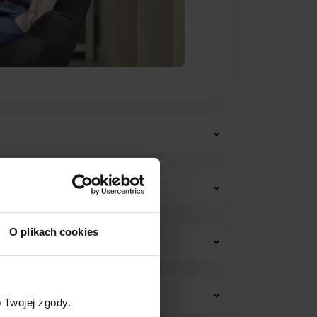
O plikach cookies
w i opłat stałych.
 Twojej zgody.