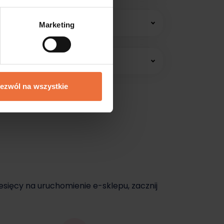
 konsultacji online.
Marketing
edawać jeszcze dziś.
ezwól na wszystkie
dziś.
esięcy na uruchomienie e-sklepu, zacznij