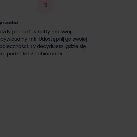
3
przedaż
ażdy produkt w naffy ma swój
ndywidualny link. Udostępnij go swojej
połeczności. Ty decydujesz, gdzie się
im podzielisz z odbiorcami.