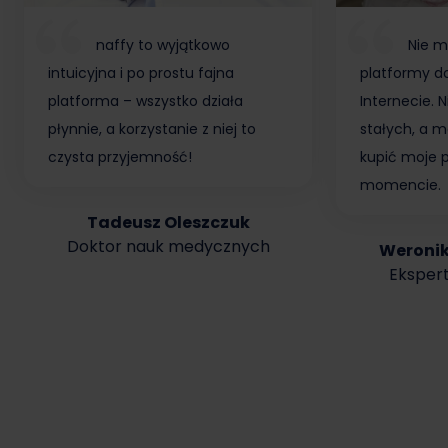
naffy to wyjątkowo
Nie m
intuicyjna i po prostu fajna
platformy do
platforma – wszystko działa
Internecie.
płynnie, a korzystanie z niej to
stałych, a m
czysta przyjemność!
kupić moje 
momencie.
Tadeusz Oleszczuk
Doktor nauk medycznych
Weroni
Ekspert