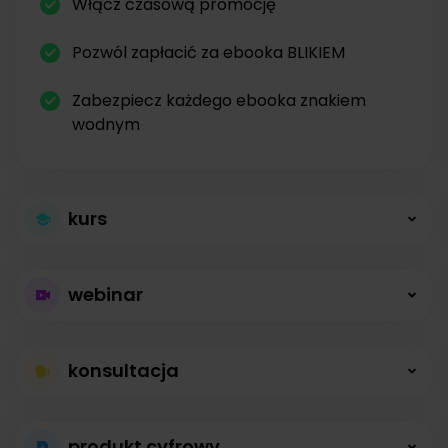
Włącz czasową promocję
Pozwól zapłacić za ebooka BLIKIEM
Zabezpiecz każdego ebooka znakiem
wodnym
kurs
Większa sprzedaż
webinar
kursów
Płatne webinary
Kursy online z modułami, lekcjami, nagraniami i
konsultacja
bez limitów
opisami dostępne od zaraz.
Konsultacje na
Prowadź wydarzenia na żywo i sprzedawaj
produkt cyfrowy