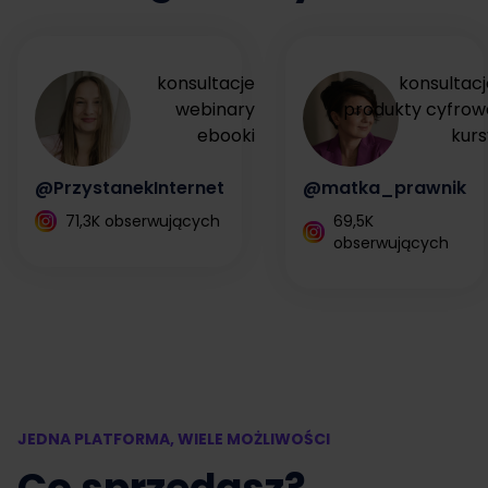
konsultacje
konsultacj
webinary
produkty cyfrow
ebooki
kurs
@PrzystanekInternet
@matka_prawnik
71,3K obserwujących
69,5K
obserwujących
JEDNA PLATFORMA, WIELE MOŻLIWOŚCI