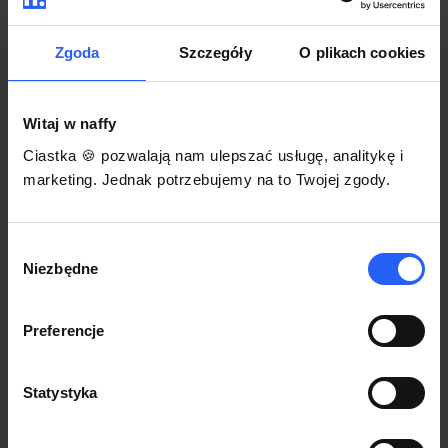
darmowego szablonu regulaminu.
Korzystaj na dowolnym urządzeniu z
Pozwól zapłacić za voucher BLIKIEM
przeglądarką Chrome
Zgoda
Szczegóły
O plikach cookies
Włącz czasową promocję
3
Witaj w naffy
Sprzedaż
Ciastka 🍪 pozwalają nam ulepszać usługę, analitykę i
Każdy produkt w naffy ma swój indywidualny link.
marketing. Jednak potrzebujemy na to Twojej zgody.
Udostępnij go swojej społeczności. Ty decydujesz,
gdzie się nim podzielisz z odbiorcami.
Wybór
Niezbędne
zgody
Preferencje
Statystyka
POZNAJ OPINIE