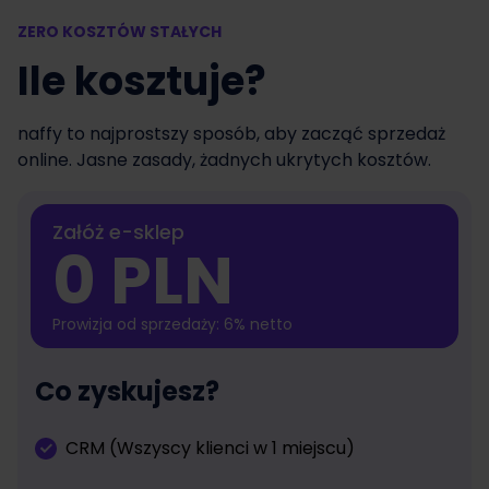
ZERO KOSZTÓW STAŁYCH
Ile kosztuje?
naffy to najprostszy sposób, aby zacząć sprzedaż
online. Jasne zasady, żadnych ukrytych kosztów.
Załóż e-sklep
0 PLN
Prowizja od sprzedaży: 6% netto
Co zyskujesz?
CRM (Wszyscy klienci w 1 miejscu)