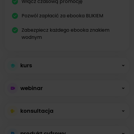
Włącz czasową promocję
Pozwól zapłacić za ebooka BLIKIEM
Zabezpiecz każdego ebooka znakiem
wodnym
kurs
Większa sprzedaż
webinar
kursów
Płatne webinary
Kursy online z modułami, lekcjami, nagraniami i
konsultacja
bez limitów
opisami dostępne od zaraz.
Konsultacje na
Prowadź wydarzenia na żywo i sprzedawaj
produkt cyfrowy