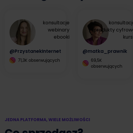
konsultacje
konsultacj
webinary
produkty cyfrow
ebooki
kurs
@PrzystanekInternet
@matka_prawnik
71,3K obserwujących
69,5K
obserwujących
JEDNA PLATFORMA, WIELE MOŻLIWOŚCI