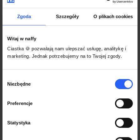
darmowego szablonu regulaminu.
Korzystaj na dowolnym urządzeniu z
Pozwól zapłacić za voucher BLIKIEM
przeglądarką Chrome
Zgoda
Szczegóły
O plikach cookies
Włącz czasową promocję
3
Witaj w naffy
Sprzedaż
Ciastka 🍪 pozwalają nam ulepszać usługę, analitykę i
Każdy produkt w naffy ma swój indywidualny link.
marketing. Jednak potrzebujemy na to Twojej zgody.
Udostępnij go swojej społeczności. Ty decydujesz,
gdzie się nim podzielisz z odbiorcami.
Wybór
Niezbędne
zgody
Preferencje
Statystyka
POZNAJ OPINIE