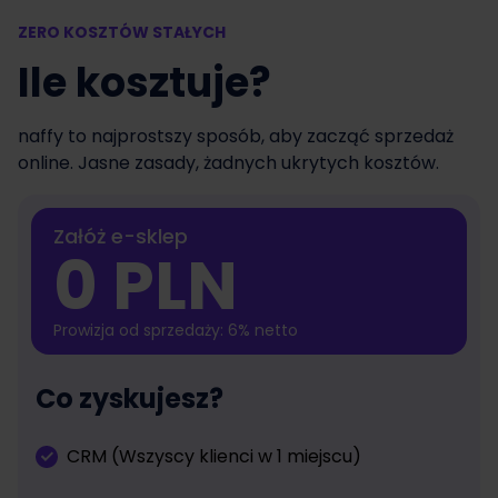
ZERO KOSZTÓW STAŁYCH
Ile kosztuje?
naffy to najprostszy sposób, aby zacząć sprzedaż
online. Jasne zasady, żadnych ukrytych kosztów.
Załóż e-sklep
0 PLN
Prowizja od sprzedaży: 6% netto
Co zyskujesz?
CRM (Wszyscy klienci w 1 miejscu)