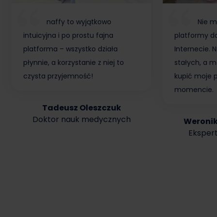
naffy to wyjątkowo
Nie m
intuicyjna i po prostu fajna
platformy do
platforma – wszystko działa
Internecie.
płynnie, a korzystanie z niej to
stałych, a m
czysta przyjemność!
kupić moje 
momencie.
Tadeusz Oleszczuk
Doktor nauk medycznych
Weroni
Ekspert