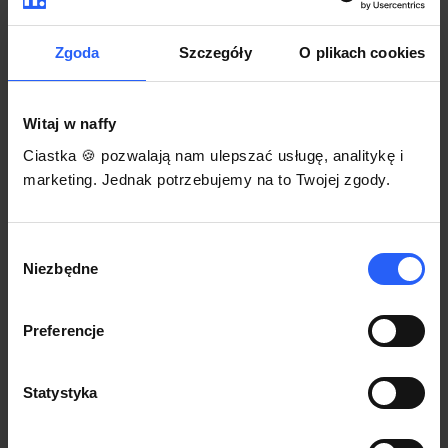
darmowego szablonu regulaminu.
Korzystaj na dowolnym urządzeniu z
Pozwól zapłacić za voucher BLIKIEM
przeglądarką Chrome
Zgoda
Szczegóły
O plikach cookies
Włącz czasową promocję
3
Witaj w naffy
Sprzedaż
Ciastka 🍪 pozwalają nam ulepszać usługę, analitykę i
Każdy produkt w naffy ma swój indywidualny link.
marketing. Jednak potrzebujemy na to Twojej zgody.
Udostępnij go swojej społeczności. Ty decydujesz,
gdzie się nim podzielisz z odbiorcami.
Wybór
Niezbędne
zgody
Preferencje
Statystyka
POZNAJ OPINIE