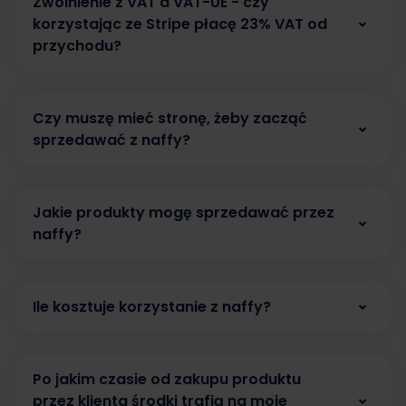
Zwolnienie z VAT a VAT-UE - czy
działalność nierejestrową (inaczej: działalność
korzystając ze Stripe płacę 23% VAT od
nieewidencjonowaną).
przychodu?
Przy ustawianiu płatności trzeba w polu Typ
Nie. W przypadku zwolnienia podmiotowego z
działalności biznesowej wybrać Sole Proprietor
VAT w Polsce nie odprowadza się 23% podatku
(Osoba fizyczna).
Czy muszę mieć stronę, żeby zacząć
od całego przychodu. Ewentualny podatek VAT
sprzedawać z naffy?
W takim przypadku należy wystawiać faktury
rozlicza się wyłącznie od prowizji pobieranej
sprzedażowe jako osoba fizyczna. Jednak
przez Stripe (usługa może korzystać ze
Nie potrzebujesz strony, żeby sprzedawać z
należy spełniać poniższe warunki:
zwolnienia przedmiotowego, zgodnie z art. 43
naffy. Nasza platforma to prosta i skuteczna
ust. 1 pkt 40 ustawy o VAT).
Jakie produkty mogę sprzedawać przez
Więcej informacji
alternatywa dla tradycyjnego e-sklepu. Każdy
Działalność nierejestrowana stanowi
znajdziesz tutaj
naffy?
.
produkt w naffy ma swój indywidualny link, który
działalność, z której przychód należny w
możesz udostępnić swojej społeczności. Możesz
Z naffy łatwo i szybko zaczniesz sprzedawać
żadnym z kwartałów roku kalendarzowego
również korzystać z Link in BIO naffy, aby
ebooki, kursy, webinary, konsultacje, produkty
nie przekroczy 225% kwoty minimalnego
udostępnić klientom swoje wszystkie produkty.
Ile kosztuje korzystanie z naffy?
cyfrowe, szkolenia grupowe oraz vouchery. Bez
wynagrodzenia.
kosztów stałych. Bez ryzyka.
W naffy nie masz kosztów stałych, więc nic nie
Limit przychodów dla działalności
ryzykujesz. Pobieramy tylko 6% netto prowizji,
nierejestrowanej ustalany jest kwartalnie, a
Po jakim czasie od zakupu produktu
kiedy sprzedasz swoją usługę lub produkt. Jeśli
nie miesięcznie.
Nowe zasady dają cały
przez klienta środki trafią na moje