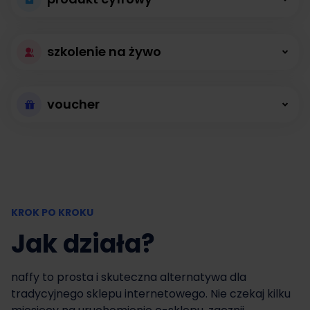
autopilocie
autowebinary z polską platformą bez limitu
Zamień produkt
uczestników i opłat stałych.
Zapomnij o niekończących się telefonach i
szkolenie na żywo
cyfrowy w zysk
mailach. Jedyne rozwiązanie, którego
Zyskaj więcej,
potrzebujesz do konsultacji online.
Nie czekaj miesiącami na uruchomienie sklepu
voucher
działając w grupie
internetowego na stronie. Z naffy zaczniesz
Wystartuj w 10
sprzedawać jeszcze dziś.
Mastermind, warsztat, sesja grupowa... wiele
minut
możliwości, jedno rozwiązanie do pracy w
Nasze funkcje, Twoje
grupie.
Nie czekaj miesiącami na uruchomienie sklepu
możliwości
KROK PO KROKU
na stronie. Z naffy zaczniesz sprzedawać
Jak działa?
jeszcze dziś.
Sprzedawaj swój kurs z modułami i lekcjami
Nasze funkcje, Twoje
Dodawaj własne linki lub nagrania dla
naffy to prosta i skuteczna alternatywa dla
możliwości
kursantów
tradycyjnego sklepu internetowego. Nie czekaj kilku