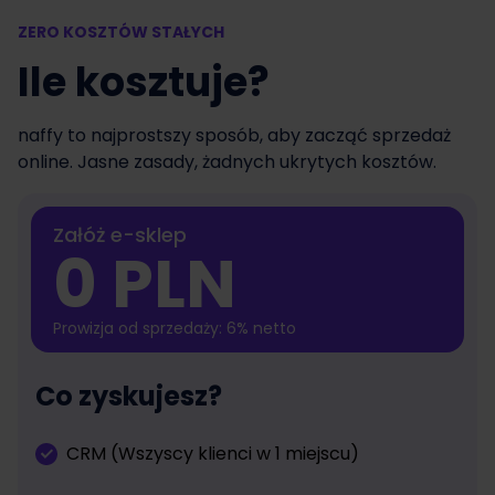
ZERO KOSZTÓW STAŁYCH
Ile kosztuje?
naffy to najprostszy sposób, aby zacząć sprzedaż
online. Jasne zasady, żadnych ukrytych kosztów.
Załóż e-sklep
0 PLN
Prowizja od sprzedaży: 6% netto
Co zyskujesz?
CRM (Wszyscy klienci w 1 miejscu)