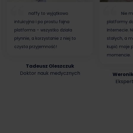
naffy to wyjątkowo
Nie m
intuicyjna i po prostu fajna
platformy do
platforma – wszystko działa
Internecie.
płynnie, a korzystanie z niej to
stałych, a m
czysta przyjemność!
kupić moje 
momencie.
Tadeusz Oleszczuk
Doktor nauk medycznych
Weroni
Ekspert