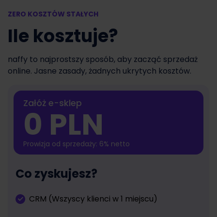
ZERO KOSZTÓW STAŁYCH
Ile kosztuje?
naffy to najprostszy sposób, aby zacząć sprzedaż
online. Jasne zasady, żadnych ukrytych kosztów.
Załóż e-sklep
0 PLN
Prowizja od sprzedaży: 6% netto
Co zyskujesz?
CRM (Wszyscy klienci w 1 miejscu)