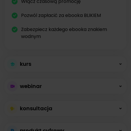
Włącz czasową promocję
Pozwól zapłacić za ebooka BLIKIEM
Zabezpiecz każdego ebooka znakiem
wodnym
kurs
Większa sprzedaż
webinar
kursów
Płatne webinary
Kursy online z modułami, lekcjami, nagraniami i
konsultacja
bez limitów
opisami dostępne od zaraz.
Konsultacje na
Prowadź wydarzenia na żywo i sprzedawaj
produkt cyfrowy