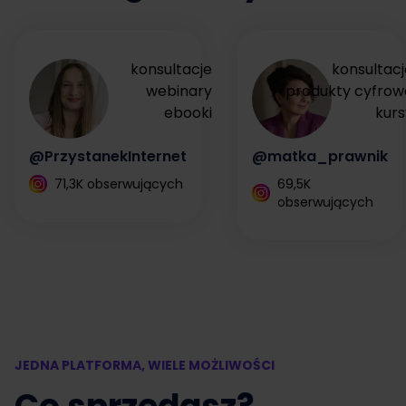
konsultacje
konsultacj
webinary
produkty cyfrow
ebooki
kurs
@PrzystanekInternet
@matka_prawnik
71,3K obserwujących
69,5K
obserwujących
JEDNA PLATFORMA, WIELE MOŻLIWOŚCI