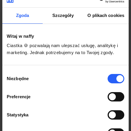
darmowego szablonu regulaminu.
Korzystaj na dowolnym urządzeniu z
Pozwól zapłacić za voucher BLIKIEM
przeglądarką Chrome
Zgoda
Szczegóły
O plikach cookies
Włącz czasową promocję
3
Witaj w naffy
Sprzedaż
Ciastka 🍪 pozwalają nam ulepszać usługę, analitykę i
Każdy produkt w naffy ma swój indywidualny link.
marketing. Jednak potrzebujemy na to Twojej zgody.
Udostępnij go swojej społeczności. Ty decydujesz,
gdzie się nim podzielisz z odbiorcami.
Wybór
Niezbędne
zgody
Preferencje
Statystyka
POZNAJ OPINIE