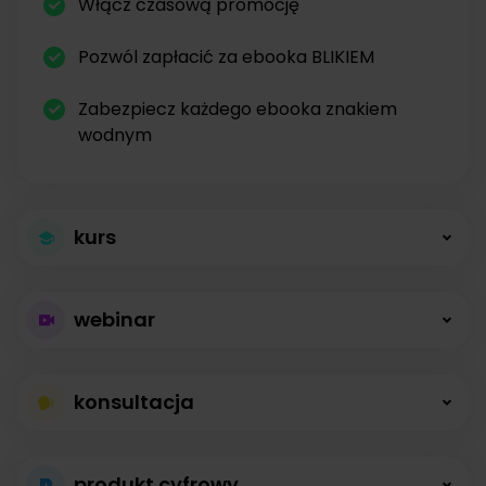
Włącz czasową promocję
Pozwól zapłacić za ebooka BLIKIEM
Zabezpiecz każdego ebooka znakiem
wodnym
kurs
Większa sprzedaż
webinar
kursów
Płatne webinary
Kursy online z modułami, lekcjami, nagraniami i
konsultacja
bez limitów
opisami dostępne od zaraz.
Konsultacje na
Prowadź wydarzenia na żywo i sprzedawaj
produkt cyfrowy