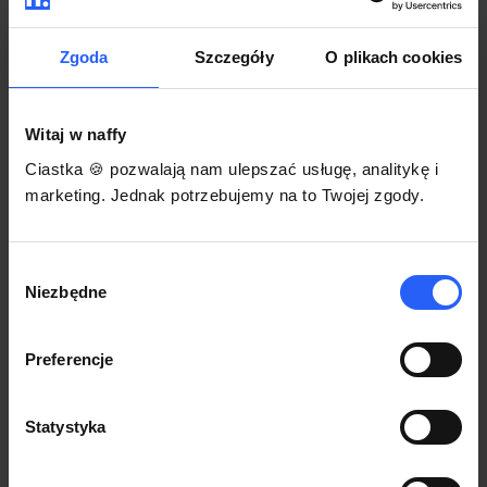
darmowego szablonu regulaminu.
Korzystaj na dowolnym urządzeniu z
Pozwól zapłacić za voucher BLIKIEM
przeglądarką Chrome
Zgoda
Szczegóły
O plikach cookies
Włącz czasową promocję
3
Witaj w naffy
Sprzedaż
Ciastka 🍪 pozwalają nam ulepszać usługę, analitykę i
Każdy produkt w naffy ma swój indywidualny link.
marketing. Jednak potrzebujemy na to Twojej zgody.
Udostępnij go swojej społeczności. Ty decydujesz,
gdzie się nim podzielisz z odbiorcami.
Wybór
Niezbędne
zgody
Preferencje
Statystyka
POZNAJ OPINIE