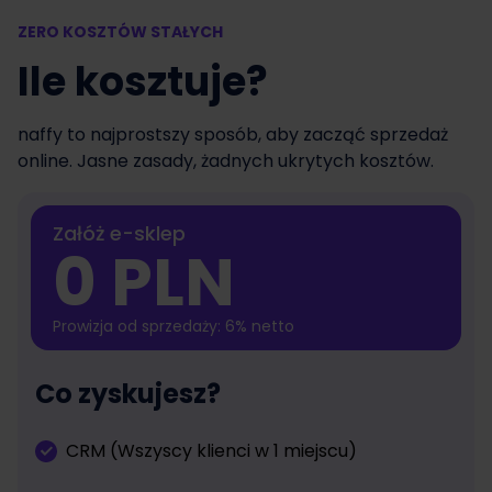
ZERO KOSZTÓW STAŁYCH
Ile kosztuje?
naffy to najprostszy sposób, aby zacząć sprzedaż
online. Jasne zasady, żadnych ukrytych kosztów.
Załóż e-sklep
0 PLN
Prowizja od sprzedaży: 6% netto
Co zyskujesz?
CRM (Wszyscy klienci w 1 miejscu)