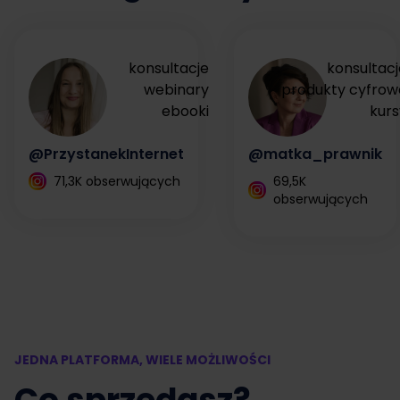
konsultacje
konsultacj
webinary
produkty cyfrow
ebooki
kurs
@PrzystanekInternet
@matka_prawnik
71,3K obserwujących
69,5K
obserwujących
JEDNA PLATFORMA, WIELE MOŻLIWOŚCI