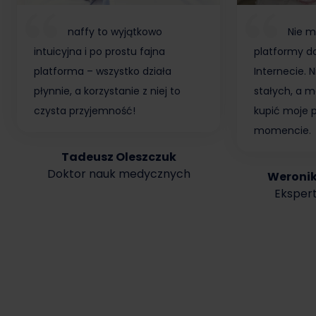
naffy to wyjątkowo
Nie m
intuicyjna i po prostu fajna
platformy do
platforma – wszystko działa
Internecie.
płynnie, a korzystanie z niej to
stałych, a m
czysta przyjemność!
kupić moje 
momencie.
Tadeusz Oleszczuk
Doktor nauk medycznych
Weroni
Ekspert