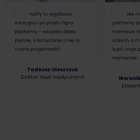
naffy to wyjątkowo
Nie m
intuicyjna i po prostu fajna
platformy do
platforma – wszystko działa
Internecie.
płynnie, a korzystanie z niej to
stałych, a m
czysta przyjemność!
kupić moje 
momencie.
Tadeusz Oleszczuk
Doktor nauk medycznych
Weroni
Ekspert