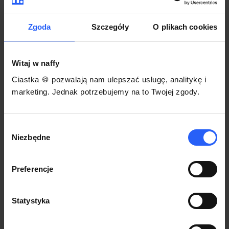
darmowego szablonu regulaminu.
Korzystaj na dowolnym urządzeniu z
Pozwól zapłacić za voucher BLIKIEM
przeglądarką Chrome
Zgoda
Szczegóły
O plikach cookies
Włącz czasową promocję
3
Witaj w naffy
Sprzedaż
Ciastka 🍪 pozwalają nam ulepszać usługę, analitykę i
Każdy produkt w naffy ma swój indywidualny link.
marketing. Jednak potrzebujemy na to Twojej zgody.
Udostępnij go swojej społeczności. Ty decydujesz,
gdzie się nim podzielisz z odbiorcami.
Wybór
Niezbędne
zgody
Preferencje
Statystyka
POZNAJ OPINIE