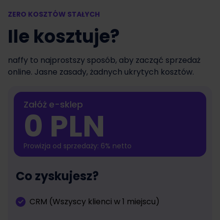
ZERO KOSZTÓW STAŁYCH
Ile kosztuje?
naffy to najprostszy sposób, aby zacząć sprzedaż
online. Jasne zasady, żadnych ukrytych kosztów.
Załóż e-sklep
0 PLN
Prowizja od sprzedaży: 6% netto
Co zyskujesz?
CRM (Wszyscy klienci w 1 miejscu)