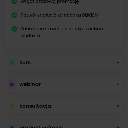
Włącz czasową promocję
Pozwól zapłacić za ebooka BLIKIEM
Zabezpiecz każdego ebooka znakiem
wodnym
kurs
Większa sprzedaż
webinar
kursów
Płatne webinary
Kursy online z modułami, lekcjami, nagraniami i
konsultacja
bez limitów
opisami dostępne od zaraz.
Konsultacje na
Prowadź wydarzenia na żywo i sprzedawaj
produkt cyfrowy