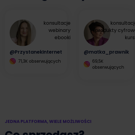
konsultacje
konsultacj
webinary
produkty cyfrow
ebooki
kurs
@PrzystanekInternet
@matka_prawnik
71,3K obserwujących
69,5K
obserwujących
JEDNA PLATFORMA, WIELE MOŻLIWOŚCI