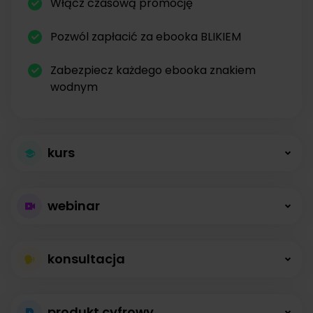
Włącz czasową promocję
Pozwól zapłacić za ebooka BLIKIEM
Zabezpiecz każdego ebooka znakiem
wodnym
kurs
Większa sprzedaż
webinar
kursów
Płatne webinary
Kursy online z modułami, lekcjami, nagraniami i
konsultacja
bez limitów
opisami dostępne od zaraz.
Konsultacje na
Prowadź wydarzenia na żywo i sprzedawaj
produkt cyfrowy