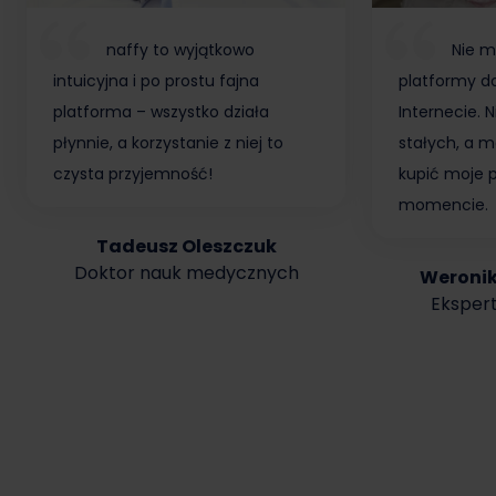
naffy to wyjątkowo
Nie m
intuicyjna i po prostu fajna
platformy do
platforma – wszystko działa
Internecie.
płynnie, a korzystanie z niej to
stałych, a m
czysta przyjemność!
kupić moje 
momencie.
Tadeusz Oleszczuk
Doktor nauk medycznych
Weroni
Ekspert