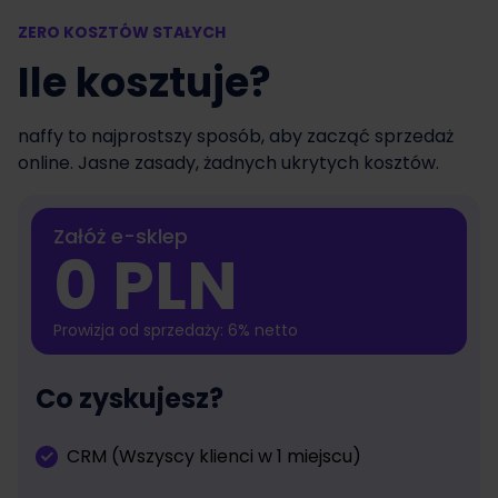
ZERO KOSZTÓW STAŁYCH
Ile kosztuje?
naffy to najprostszy sposób, aby zacząć sprzedaż
online. Jasne zasady, żadnych ukrytych kosztów.
Załóż e-sklep
0 PLN
Prowizja od sprzedaży: 6% netto
Co zyskujesz?
CRM (Wszyscy klienci w 1 miejscu)