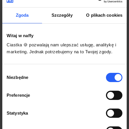
darmowego szablonu regulaminu.
Korzystaj na dowolnym urządzeniu z
Pozwól zapłacić za voucher BLIKIEM
przeglądarką Chrome
Zgoda
Szczegóły
O plikach cookies
Włącz czasową promocję
3
Witaj w naffy
Sprzedaż
Ciastka 🍪 pozwalają nam ulepszać usługę, analitykę i
Każdy produkt w naffy ma swój indywidualny link.
marketing. Jednak potrzebujemy na to Twojej zgody.
Udostępnij go swojej społeczności. Ty decydujesz,
gdzie się nim podzielisz z odbiorcami.
Wybór
Niezbędne
zgody
Preferencje
Statystyka
POZNAJ OPINIE