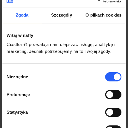
darmowego szablonu regulaminu.
Korzystaj na dowolnym urządzeniu z
Pozwól zapłacić za voucher BLIKIEM
przeglądarką Chrome
Zgoda
Szczegóły
O plikach cookies
Włącz czasową promocję
3
Witaj w naffy
Sprzedaż
Ciastka 🍪 pozwalają nam ulepszać usługę, analitykę i
Każdy produkt w naffy ma swój indywidualny link.
marketing. Jednak potrzebujemy na to Twojej zgody.
Udostępnij go swojej społeczności. Ty decydujesz,
gdzie się nim podzielisz z odbiorcami.
Wybór
Niezbędne
zgody
Preferencje
Statystyka
POZNAJ OPINIE