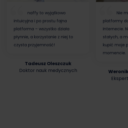
naffy to wyjątkowo
Nie m
intuicyjna i po prostu fajna
platformy do
platforma – wszystko działa
Internecie.
płynnie, a korzystanie z niej to
stałych, a m
czysta przyjemność!
kupić moje 
momencie.
Tadeusz Oleszczuk
Doktor nauk medycznych
Weroni
Ekspert