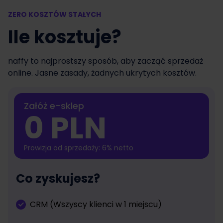
ZERO KOSZTÓW STAŁYCH
Ile kosztuje?
naffy to najprostszy sposób, aby zacząć sprzedaż
online. Jasne zasady, żadnych ukrytych kosztów.
Załóż e-sklep
0 PLN
Prowizja od sprzedaży: 6% netto
Co zyskujesz?
CRM (Wszyscy klienci w 1 miejscu)