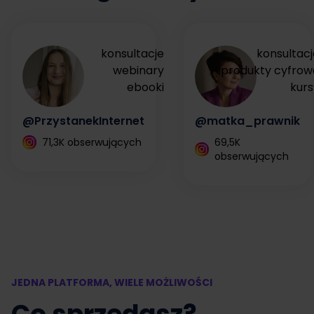
konsultacje
konsultacj
webinary
produkty cyfrow
ebooki
kurs
@PrzystanekInternet
@matka_prawnik
71,3K obserwujących
69,5K
obserwujących
JEDNA PLATFORMA, WIELE MOŻLIWOŚCI