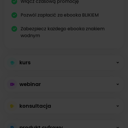
Włącz czasową promocję
Pozwól zapłacić za ebooka BLIKIEM
Zabezpiecz każdego ebooka znakiem
wodnym
kurs
Większa sprzedaż
webinar
kursów
Płatne webinary
Kursy online z modułami, lekcjami, nagraniami i
konsultacja
bez limitów
opisami dostępne od zaraz.
Konsultacje na
Prowadź wydarzenia na żywo i sprzedawaj
produkt cyfrowy