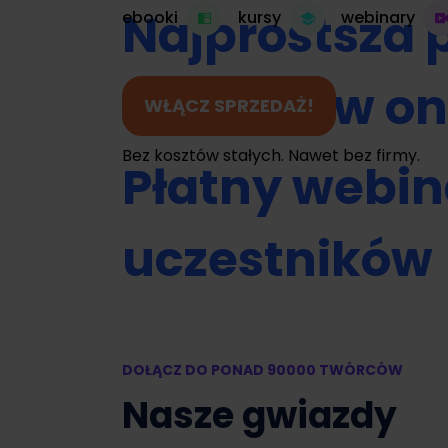
Najprostsza 
ebooki
kursy
webinary
do kursów on
WŁĄCZ SPRZEDAŻ!
Bez kosztów stałych. Nawet bez firmy.
Płatny webin
uczestników
Umawianie na
DOŁĄCZ DO PONAD 90000 TWÓRCÓW
Zamień swój 
Nasze gwiazdy