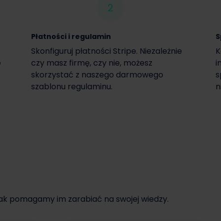
2
Płatności i regulamin
S
Skonfiguruj płatności Stripe. Niezależnie
K
e
czy masz firmę, czy nie, możesz
i
skorzystać z naszego darmowego
s
szablonu regulaminu.
n
jak pomagamy im zarabiać na swojej wiedzy.