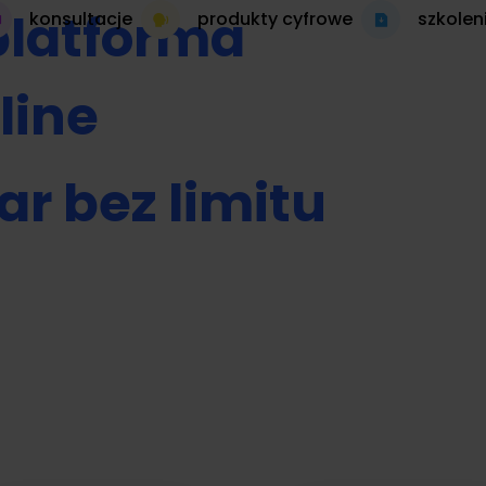
platforma
konsultacje
produkty cyfrowe
szkolen
line
ar bez limitu
 autopilocie
produkt cyfrowy 