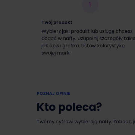
1
Włącz czasową promocję
Twój produkt
Wybierz jaki produkt lub usługę chcesz
dodać w naffy. Uzupełnij szczegóły taki
jak opis i grafika. Ustaw kolorystykę
swojej marki.
POZNAJ OPINIE
Kto poleca?
Twórcy cyfrowi wybierają naffy. Zobacz, 