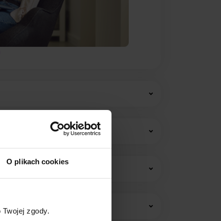
O plikach cookies
w i opłat stałych.
 Twojej zgody.