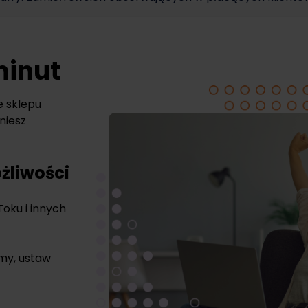
minut
e sklepu
niesz
żliwości
Toku i innych
rmy, ustaw