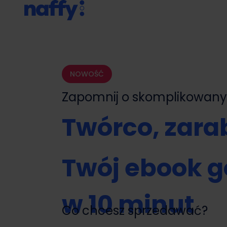
NOWOŚĆ
Zapomnij o skomplikowa
Twórco, zarab
Twój ebook g
w 10 minut
Co chcesz sprzedawać?