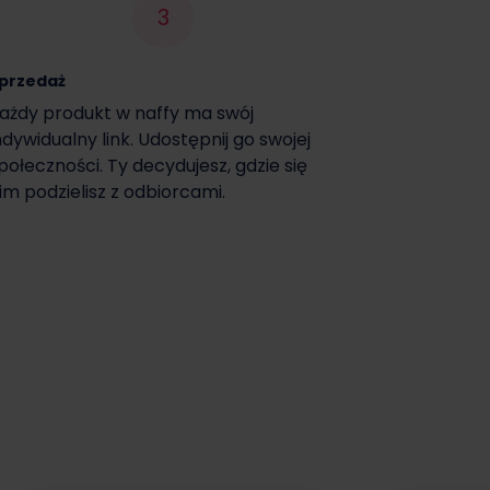
3
przedaż
ażdy produkt w naffy ma swój
ndywidualny link. Udostępnij go swojej
połeczności. Ty decydujesz, gdzie się
im podzielisz z odbiorcami.