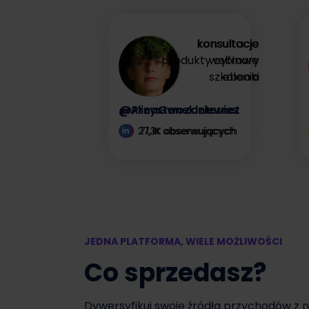
zysk
konsultacje
konsultacje
produkty cyfrowe
webinary
Zyskaj więcej
szkolenia
ebooki
@AlinaGwozdziewicz
@PrzystanekInternet
27,1K obserwujących
71,3K obserwujących
JEDNA PLATFORMA, WIELE MOŻLIWOŚCI
Co sprzedasz?
Dywersyfikuj swoje źródła przychodów z 