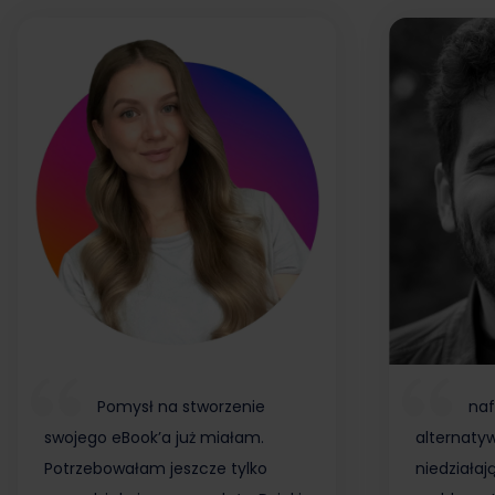
Pomysł na stworzenie
naf
swojego eBook’a już miałam.
alternaty
Potrzebowałam jeszcze tylko
niedziałaj