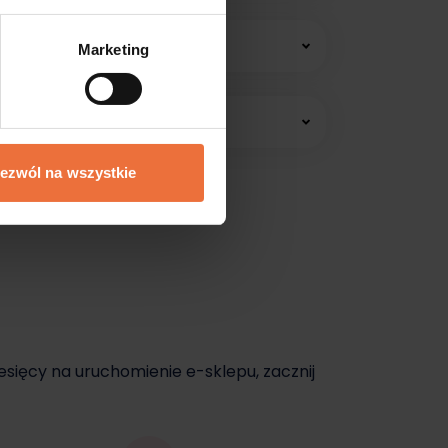
 konsultacji online.
Marketing
edawać jeszcze dziś.
ezwól na wszystkie
dziś.
esięcy na uruchomienie e-sklepu, zacznij