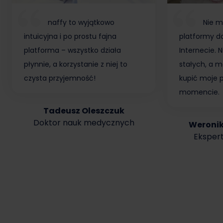
naffy to wyjątkowo
Nie m
intuicyjna i po prostu fajna
platformy do
platforma – wszystko działa
Internecie.
płynnie, a korzystanie z niej to
stałych, a m
czysta przyjemność!
kupić moje 
momencie.
Tadeusz Oleszczuk
Doktor nauk medycznych
Weroni
Ekspert