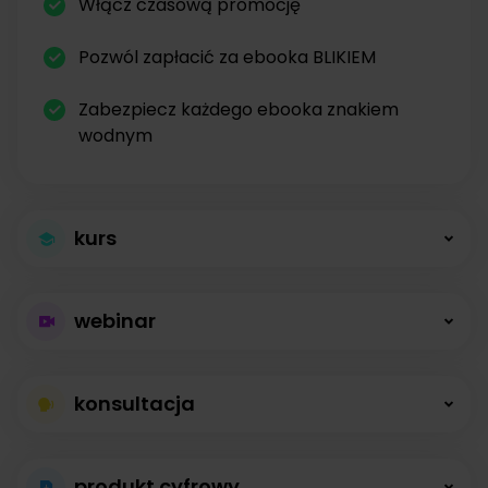
Włącz czasową promocję
Pozwól zapłacić za ebooka BLIKIEM
Zabezpiecz każdego ebooka znakiem
wodnym
kurs
Większa sprzedaż
webinar
kursów
Płatne webinary
Kursy online z modułami, lekcjami, nagraniami i
konsultacja
bez limitów
opisami dostępne od zaraz.
Konsultacje na
Prowadź wydarzenia na żywo i sprzedawaj
produkt cyfrowy