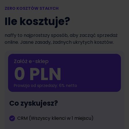
ZERO KOSZTÓW STAŁYCH
Ile kosztuje?
naffy to najprostszy sposób, aby zacząć sprzedaż
online. Jasne zasady, żadnych ukrytych kosztów.
Załóż e-sklep
0 PLN
Prowizja od sprzedaży: 6% netto
Co zyskujesz?
CRM (Wszyscy klienci w 1 miejscu)