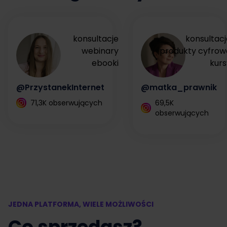
konsultacje
konsultacj
webinary
produkty cyfrow
ebooki
kurs
@PrzystanekInternet
@matka_prawnik
71,3K obserwujących
69,5K
obserwujących
JEDNA PLATFORMA, WIELE MOŻLIWOŚCI