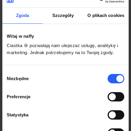
darmowego szablonu regulaminu.
Korzystaj na dowolnym urządzeniu z
Pozwól zapłacić za voucher BLIKIEM
przeglądarką Chrome
Zgoda
Szczegóły
O plikach cookies
Włącz czasową promocję
3
Witaj w naffy
Sprzedaż
Ciastka 🍪 pozwalają nam ulepszać usługę, analitykę i
Każdy produkt w naffy ma swój indywidualny link.
marketing. Jednak potrzebujemy na to Twojej zgody.
Udostępnij go swojej społeczności. Ty decydujesz,
gdzie się nim podzielisz z odbiorcami.
Wybór
Niezbędne
zgody
Preferencje
Statystyka
POZNAJ OPINIE