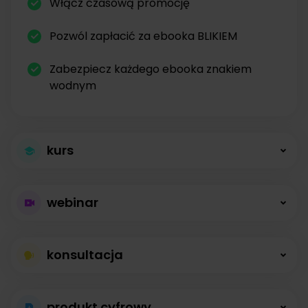
Włącz czasową promocję
Pozwól zapłacić za ebooka BLIKIEM
Zabezpiecz każdego ebooka znakiem
wodnym
kurs
Większa sprzedaż
webinar
kursów
Płatne webinary
Kursy online z modułami, lekcjami, nagraniami i
konsultacja
bez limitów
opisami dostępne od zaraz.
Konsultacje na
Prowadź wydarzenia na żywo i sprzedawaj
produkt cyfrowy