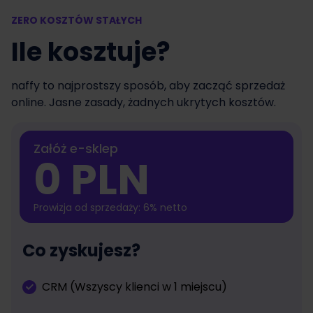
ZERO KOSZTÓW STAŁYCH
Ile kosztuje?
naffy to najprostszy sposób, aby zacząć sprzedaż
online. Jasne zasady, żadnych ukrytych kosztów.
Załóż e-sklep
0 PLN
Prowizja od sprzedaży: 6% netto
Co zyskujesz?
CRM (Wszyscy klienci w 1 miejscu)