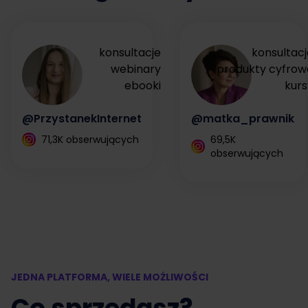
konsultacje
konsultacj
webinary
produkty cyfrow
ebooki
kurs
@PrzystanekInternet
@matka_prawnik
71,3K obserwujących
69,5K
obserwujących
JEDNA PLATFORMA, WIELE MOŻLIWOŚCI