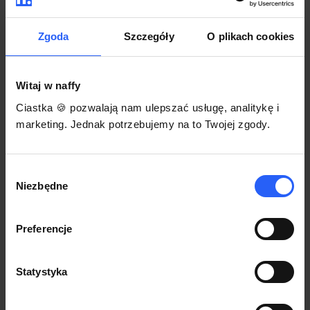
darmowego szablonu regulaminu.
Korzystaj na dowolnym urządzeniu z
Pozwól zapłacić za voucher BLIKIEM
przeglądarką Chrome
Zgoda
Szczegóły
O plikach cookies
Włącz czasową promocję
3
Witaj w naffy
Sprzedaż
Ciastka 🍪 pozwalają nam ulepszać usługę, analitykę i
Każdy produkt w naffy ma swój indywidualny link.
marketing. Jednak potrzebujemy na to Twojej zgody.
Udostępnij go swojej społeczności. Ty decydujesz,
gdzie się nim podzielisz z odbiorcami.
Wybór
Niezbędne
zgody
Preferencje
Statystyka
POZNAJ OPINIE