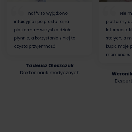
naffy to wyjątkowo
Nie m
intuicyjna i po prostu fajna
platformy do
platforma – wszystko działa
Internecie.
płynnie, a korzystanie z niej to
stałych, a m
czysta przyjemność!
kupić moje 
momencie.
Tadeusz Oleszczuk
Doktor nauk medycznych
Weroni
Ekspert