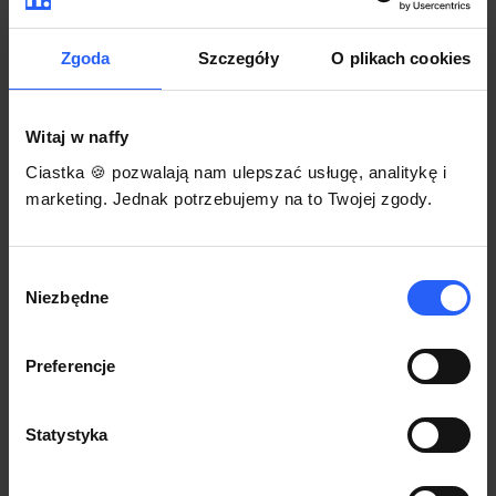
darmowego szablonu regulaminu.
Korzystaj na dowolnym urządzeniu z
Pozwól zapłacić za voucher BLIKIEM
przeglądarką Chrome
Zgoda
Szczegóły
O plikach cookies
Włącz czasową promocję
3
Witaj w naffy
Sprzedaż
Ciastka 🍪 pozwalają nam ulepszać usługę, analitykę i
Każdy produkt w naffy ma swój indywidualny link.
marketing. Jednak potrzebujemy na to Twojej zgody.
Udostępnij go swojej społeczności. Ty decydujesz,
gdzie się nim podzielisz z odbiorcami.
Wybór
Niezbędne
zgody
Preferencje
Statystyka
POZNAJ OPINIE