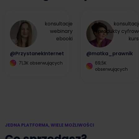
konsultacje
konsultacj
webinary
produkty cyfrow
ebooki
kurs
@PrzystanekInternet
@matka_prawnik
71,3K obserwujących
69,5K
obserwujących
JEDNA PLATFORMA, WIELE MOŻLIWOŚCI