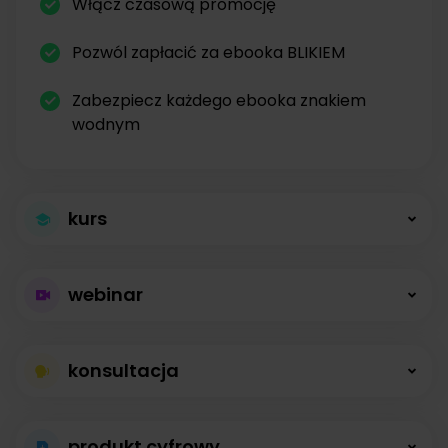
Włącz czasową promocję
Pozwól zapłacić za ebooka BLIKIEM
Zabezpiecz każdego ebooka znakiem
wodnym
kurs
Większa sprzedaż
webinar
kursów
Płatne webinary
Kursy online z modułami, lekcjami, nagraniami i
konsultacja
bez limitów
opisami dostępne od zaraz.
Konsultacje na
Prowadź wydarzenia na żywo i sprzedawaj
produkt cyfrowy