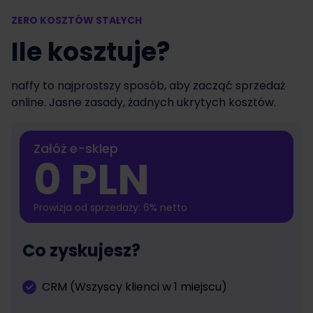
ZERO KOSZTÓW STAŁYCH
Ile kosztuje?
naffy to najprostszy sposób, aby zacząć sprzedaż
online. Jasne zasady, żadnych ukrytych kosztów.
Załóż e-sklep
0 PLN
Prowizja od sprzedaży: 6% netto
Co zyskujesz?
CRM (Wszyscy klienci w 1 miejscu)