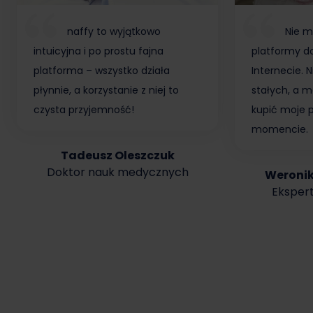
naffy to wyjątkowo
Nie m
intuicyjna i po prostu fajna
platformy do
platforma – wszystko działa
Internecie.
płynnie, a korzystanie z niej to
stałych, a m
czysta przyjemność!
kupić moje 
momencie.
Tadeusz Oleszczuk
Doktor nauk medycznych
Weroni
Ekspert