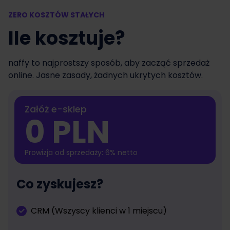
ZERO KOSZTÓW STAŁYCH
Ile kosztuje?
naffy to najprostszy sposób, aby zacząć sprzedaż
online. Jasne zasady, żadnych ukrytych kosztów.
Załóż e-sklep
0 PLN
Prowizja od sprzedaży: 6% netto
Co zyskujesz?
CRM (Wszyscy klienci w 1 miejscu)