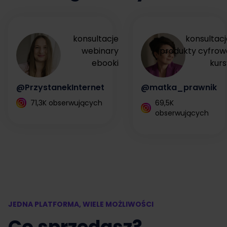
konsultacje
konsultacj
webinary
produkty cyfrow
ebooki
kurs
@PrzystanekInternet
@matka_prawnik
71,3K obserwujących
69,5K
obserwujących
JEDNA PLATFORMA, WIELE MOŻLIWOŚCI