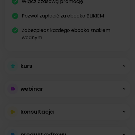
Włącz czasową promocję
Pozwól zapłacić za ebooka BLIKIEM
Zabezpiecz każdego ebooka znakiem
wodnym
kurs
Większa sprzedaż
webinar
kursów
Płatne webinary
Kursy online z modułami, lekcjami, nagraniami i
konsultacja
bez limitów
opisami dostępne od zaraz.
Konsultacje na
Prowadź wydarzenia na żywo i sprzedawaj
produkt cyfrowy