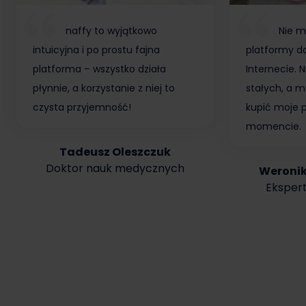
naffy to wyjątkowo
Nie m
intuicyjna i po prostu fajna
platformy do
platforma – wszystko działa
Internecie.
płynnie, a korzystanie z niej to
stałych, a m
czysta przyjemność!
kupić moje 
momencie.
Tadeusz Oleszczuk
Doktor nauk medycznych
Weroni
Ekspert