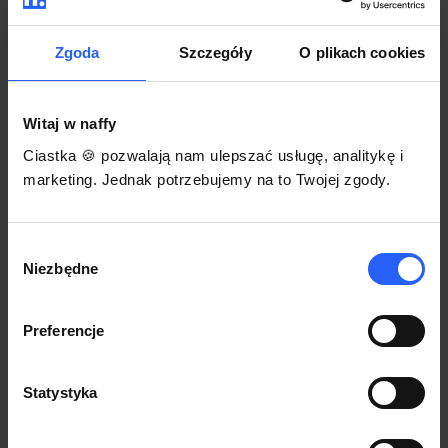
darmowego szablonu regulaminu.
Korzystaj na dowolnym urządzeniu z
Pozwól zapłacić za voucher BLIKIEM
przeglądarką Chrome
Zgoda
Szczegóły
O plikach cookies
Włącz czasową promocję
3
Witaj w naffy
Sprzedaż
Ciastka 🍪 pozwalają nam ulepszać usługę, analitykę i
Każdy produkt w naffy ma swój indywidualny link.
marketing. Jednak potrzebujemy na to Twojej zgody.
Udostępnij go swojej społeczności. Ty decydujesz,
gdzie się nim podzielisz z odbiorcami.
Wybór
Niezbędne
zgody
Preferencje
Statystyka
POZNAJ OPINIE