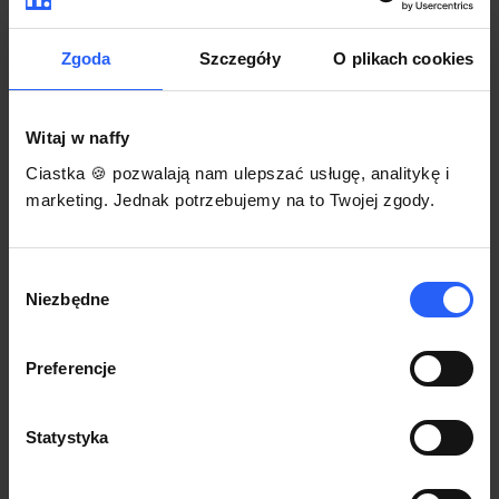
darmowego szablonu regulaminu.
Korzystaj na dowolnym urządzeniu z
Pozwól zapłacić za voucher BLIKIEM
przeglądarką Chrome
Zgoda
Szczegóły
O plikach cookies
Włącz czasową promocję
3
Witaj w naffy
Sprzedaż
Ciastka 🍪 pozwalają nam ulepszać usługę, analitykę i
Każdy produkt w naffy ma swój indywidualny link.
marketing. Jednak potrzebujemy na to Twojej zgody.
Udostępnij go swojej społeczności. Ty decydujesz,
gdzie się nim podzielisz z odbiorcami.
Wybór
Niezbędne
zgody
Preferencje
Statystyka
POZNAJ OPINIE