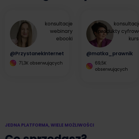
konsultacje
konsultacj
webinary
produkty cyfrow
ebooki
kurs
@PrzystanekInternet
@matka_prawnik
71,3K obserwujących
69,5K
obserwujących
JEDNA PLATFORMA, WIELE MOŻLIWOŚCI