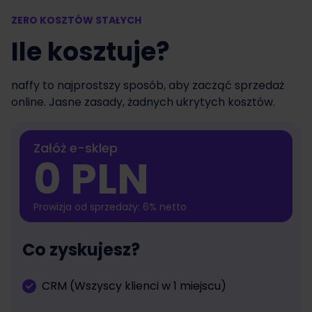
ZERO KOSZTÓW STAŁYCH
Ile kosztuje?
naffy to najprostszy sposób, aby zacząć sprzedaż
online. Jasne zasady, żadnych ukrytych kosztów.
Załóż e-sklep
0 PLN
Prowizja od sprzedaży: 6% netto
Co zyskujesz?
CRM (Wszyscy klienci w 1 miejscu)