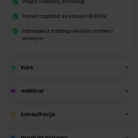
Włącz czasową promocję
Pozwól zapłacić za ebooka BLIKIEM
Zabezpiecz każdego ebooka znakiem
wodnym
kurs
Większa sprzedaż
webinar
kursów
Płatne webinary
Kursy online z modułami, lekcjami, nagraniami i
konsultacja
bez limitów
opisami dostępne od zaraz.
Konsultacje na
Prowadź wydarzenia na żywo i sprzedawaj
produkt cyfrowy