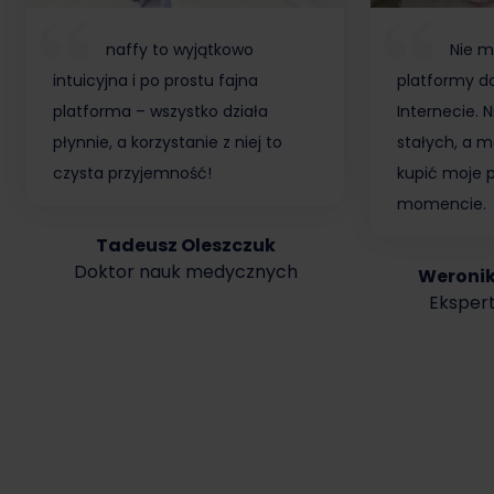
naffy to wyjątkowo
Nie m
intuicyjna i po prostu fajna
platformy do
platforma – wszystko działa
Internecie.
płynnie, a korzystanie z niej to
stałych, a m
czysta przyjemność!
kupić moje 
momencie.
Tadeusz Oleszczuk
Doktor nauk medycznych
Weroni
Ekspert