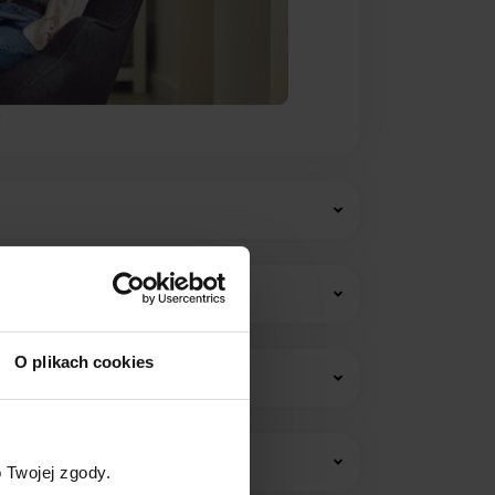
O plikach cookies
w i opłat stałych.
 Twojej zgody.