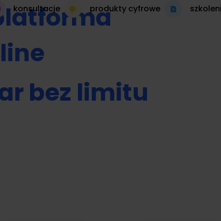
platforma
konsultacje
produkty cyfrowe
szkolen
line
ar bez limitu
 autopilocie
produkt cyfrowy 