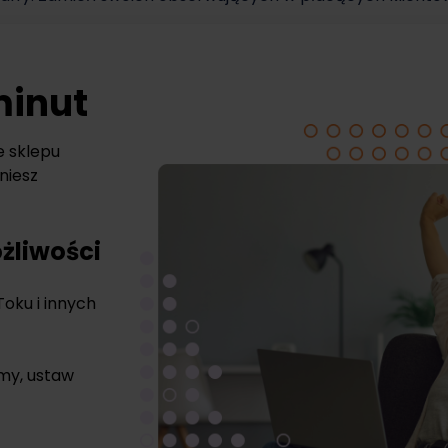
minut
e sklepu
niesz
żliwości
Toku i innych
rmy, ustaw