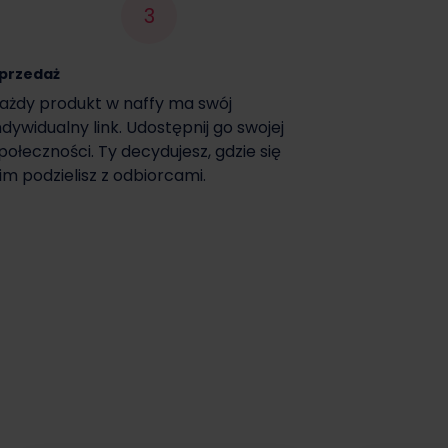
3
przedaż
ażdy produkt w naffy ma swój
ndywidualny link. Udostępnij go swojej
połeczności. Ty decydujesz, gdzie się
im podzielisz z odbiorcami.