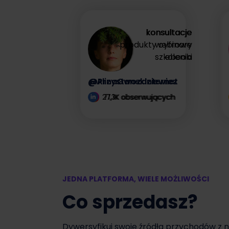
zysk
konsultacje
konsultacje
produkty cyfrowe
webinary
Zyskaj więcej
szkolenia
ebooki
@AlinaGwozdziewicz
@PrzystanekInternet
27,1K obserwujących
71,3K obserwujących
JEDNA PLATFORMA, WIELE MOŻLIWOŚCI
Co sprzedasz?
Dywersyfikuj swoje źródła przychodów z 