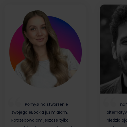
Pomysł na stworzenie
naf
swojego eBook’a już miałam.
alternaty
Potrzebowałam jeszcze tylko
niedziałaj