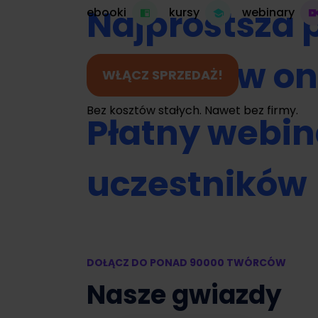
Najprostsza 
ebooki
kursy
webinary
do kursów on
WŁĄCZ SPRZEDAŻ!
Bez kosztów stałych. Nawet bez firmy.
Płatny webin
uczestników
Umawianie na
DOŁĄCZ DO PONAD 90000 TWÓRCÓW
Zamień swój 
Nasze gwiazdy