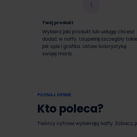
1
Włącz czasową promocję
Twój produkt
Wybierz jaki produkt lub usługę chcesz
dodać w naffy. Uzupełnij szczegóły taki
jak opis i grafika. Ustaw kolorystykę
swojej marki.
POZNAJ OPINIE
Kto poleca?
Twórcy cyfrowi wybierają naffy. Zobacz, 