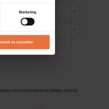
 konsultacji online.
Marketing
edawać jeszcze dziś.
ezwól na wszystkie
dziś.
esięcy na uruchomienie e-sklepu, zacznij