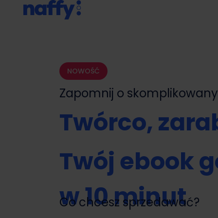
NOWOŚĆ
Zapomnij o skomplikowa
Twórco, zarab
Twój ebook g
w 10 minut
Co chcesz sprzedawać?