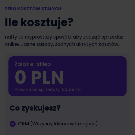
ZERO KOSZTÓW STAŁYCH
Ile kosztuje?
naffy to najprostszy sposób, aby zacząć sprzedaż
online. Jasne zasady, żadnych ukrytych kosztów.
Załóż e-sklep
0 PLN
Prowizja od sprzedaży: 6% netto
Co zyskujesz?
CRM (Wszyscy klienci w 1 miejscu)