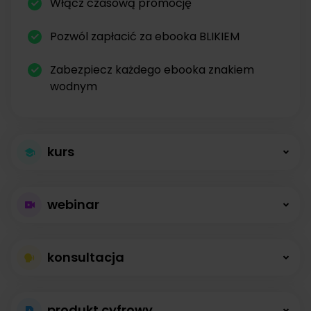
Włącz czasową promocję
Pozwól zapłacić za ebooka BLIKIEM
Zabezpiecz każdego ebooka znakiem
wodnym
kurs
Większa sprzedaż
webinar
kursów
Płatne webinary
Kursy online z modułami, lekcjami, nagraniami i
konsultacja
bez limitów
opisami dostępne od zaraz.
Konsultacje na
Prowadź wydarzenia na żywo i sprzedawaj
produkt cyfrowy