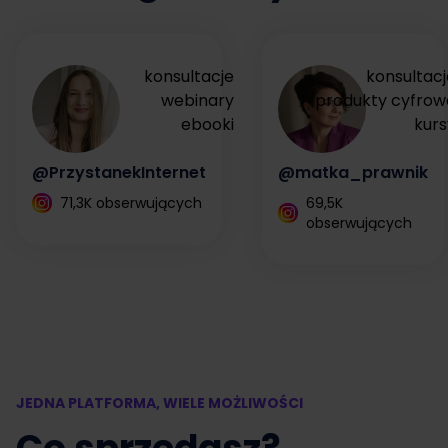
konsultacje
konsultacj
webinary
produkty cyfrow
ebooki
kurs
@PrzystanekInternet
@matka_prawnik
71,3K obserwujących
69,5K
obserwujących
JEDNA PLATFORMA, WIELE MOŻLIWOŚCI