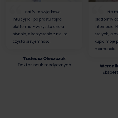
naffy to wyjątkowo
Nie m
intuicyjna i po prostu fajna
platformy do
platforma – wszystko działa
Internecie.
płynnie, a korzystanie z niej to
stałych, a m
czysta przyjemność!
kupić moje 
momencie.
Tadeusz Oleszczuk
Doktor nauk medycznych
Weroni
Ekspert