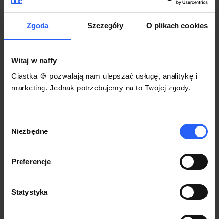
darmowego szablonu regulaminu.
Korzystaj na dowolnym urządzeniu z
Pozwól zapłacić za voucher BLIKIEM
przeglądarką Chrome
Zgoda
Szczegóły
O plikach cookies
Włącz czasową promocję
3
Witaj w naffy
Sprzedaż
Ciastka 🍪 pozwalają nam ulepszać usługę, analitykę i
Każdy produkt w naffy ma swój indywidualny link.
marketing. Jednak potrzebujemy na to Twojej zgody.
Udostępnij go swojej społeczności. Ty decydujesz,
gdzie się nim podzielisz z odbiorcami.
Wybór
Niezbędne
zgody
Preferencje
Statystyka
POZNAJ OPINIE