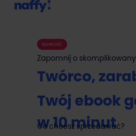
NOWOŚĆ
Zapomnij o skomplikowa
Twórco, zarab
Twój ebook g
w 10 minut
Co chcesz sprzedawać?