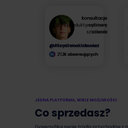
zysk
konsultacje
konsultacje
produkty cyfrowe
webinary
Zyskaj więcej
szkolenia
ebooki
@AlinaGwozdziewicz
@PrzystanekInternet
27,1K obserwujących
71,3K obserwujących
JEDNA PLATFORMA, WIELE MOŻLIWOŚCI
Co sprzedasz?
Dywersyfikuj swoje źródła przychodów z 