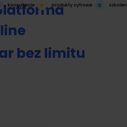
platforma
konsultacje
produkty cyfrowe
szkolen
line
ar bez limitu
 autopilocie
produkt cyfrowy 