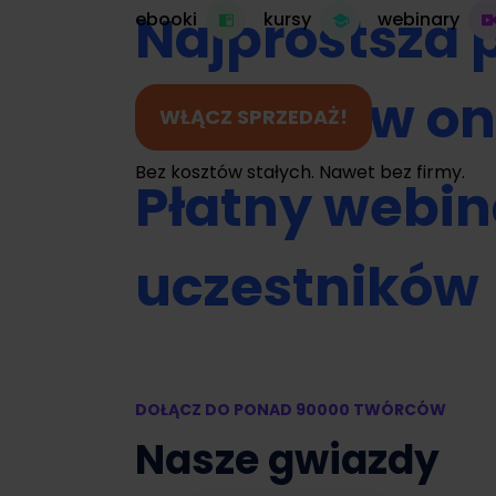
Najprostsza 
ebooki
kursy
webinary
do kursów on
WŁĄCZ SPRZEDAŻ!
Bez kosztów stałych. Nawet bez firmy.
Płatny webin
uczestników
Umawianie na
DOŁĄCZ DO PONAD 90000 TWÓRCÓW
Zamień swój 
Nasze gwiazdy