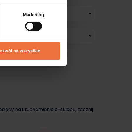
 konsultacji online.
Marketing
edawać jeszcze dziś.
ezwól na wszystkie
dziś.
esięcy na uruchomienie e-sklepu, zacznij