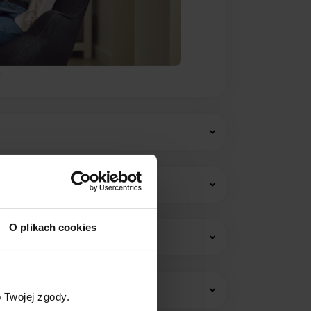
O plikach cookies
w i opłat stałych.
 Twojej zgody.