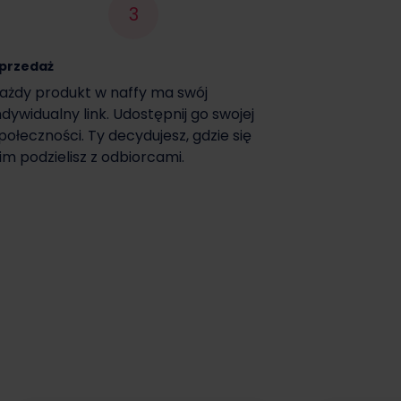
3
przedaż
ażdy produkt w naffy ma swój
ndywidualny link. Udostępnij go swojej
połeczności. Ty decydujesz, gdzie się
im podzielisz z odbiorcami.