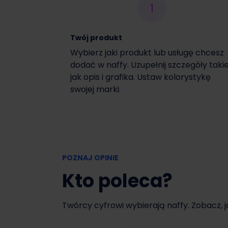
1
Włącz czasową promocję
Twój produkt
Wybierz jaki produkt lub usługę chcesz
dodać w naffy. Uzupełnij szczegóły taki
jak opis i grafika. Ustaw kolorystykę
swojej marki.
POZNAJ OPINIE
Kto poleca?
Twórcy cyfrowi wybierają naffy. Zobacz, 