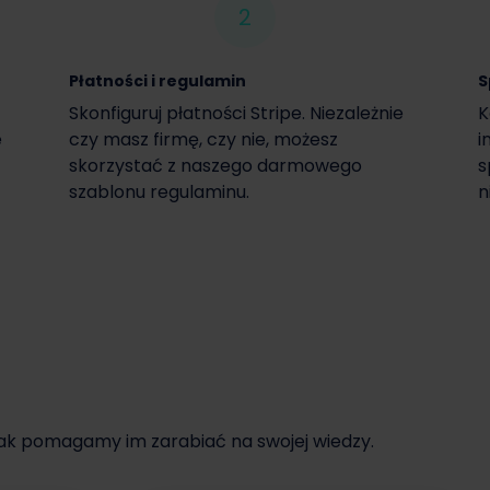
2
Płatności i regulamin
S
Skonfiguruj płatności Stripe. Niezależnie
K
e
czy masz firmę, czy nie, możesz
i
skorzystać z naszego darmowego
s
szablonu regulaminu.
n
jak pomagamy im zarabiać na swojej wiedzy.