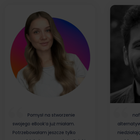
Pomysł na stworzenie
naf
swojego eBook’a już miałam.
alternaty
Potrzebowałam jeszcze tylko
niedziałaj