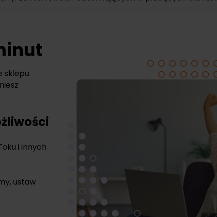
minut
e sklepu
niesz
żliwości
Toku i innych
rmy, ustaw