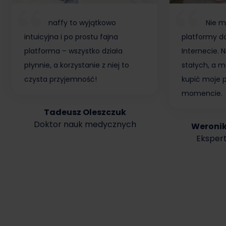
naffy to wyjątkowo
Nie m
intuicyjna i po prostu fajna
platformy do
platforma – wszystko działa
Internecie.
płynnie, a korzystanie z niej to
stałych, a m
czysta przyjemność!
kupić moje 
momencie.
Tadeusz Oleszczuk
Doktor nauk medycznych
Weroni
Ekspert