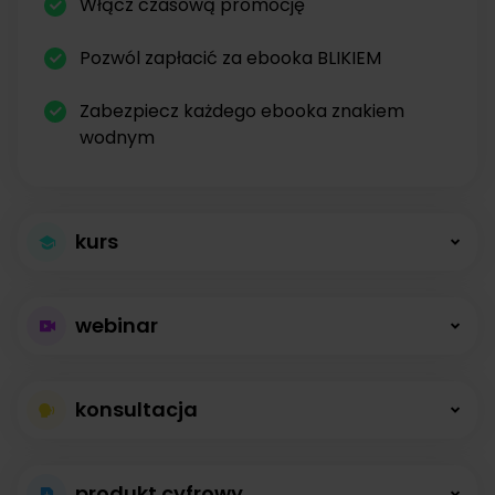
Włącz czasową promocję
Pozwól zapłacić za ebooka BLIKIEM
Zabezpiecz każdego ebooka znakiem
wodnym
kurs
Większa sprzedaż
webinar
kursów
Płatne webinary
Kursy online z modułami, lekcjami, nagraniami i
konsultacja
bez limitów
opisami dostępne od zaraz.
Konsultacje na
Prowadź wydarzenia na żywo i sprzedawaj
produkt cyfrowy