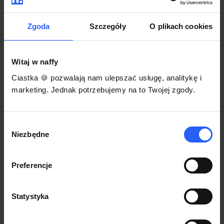
darmowego szablonu regulaminu.
Korzystaj na dowolnym urządzeniu z
Pozwól zapłacić za voucher BLIKIEM
przeglądarką Chrome
Zgoda
Szczegóły
O plikach cookies
Włącz czasową promocję
3
Witaj w naffy
Sprzedaż
Ciastka 🍪 pozwalają nam ulepszać usługę, analitykę i
Każdy produkt w naffy ma swój indywidualny link.
marketing. Jednak potrzebujemy na to Twojej zgody.
Udostępnij go swojej społeczności. Ty decydujesz,
gdzie się nim podzielisz z odbiorcami.
Wybór
Niezbędne
zgody
Preferencje
Statystyka
POZNAJ OPINIE