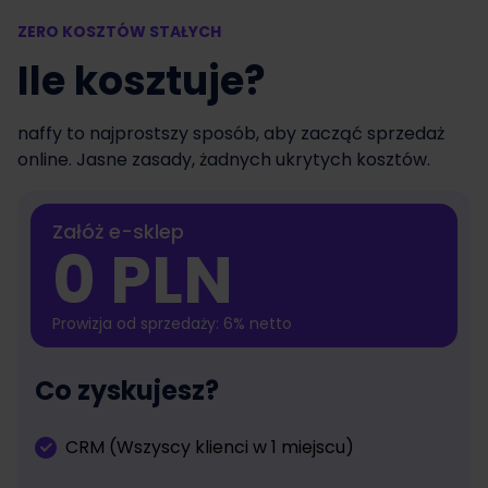
ZERO KOSZTÓW STAŁYCH
Ile kosztuje?
naffy to najprostszy sposób, aby zacząć sprzedaż
online. Jasne zasady, żadnych ukrytych kosztów.
Załóż e-sklep
0 PLN
Prowizja od sprzedaży: 6% netto
Co zyskujesz?
CRM (Wszyscy klienci w 1 miejscu)