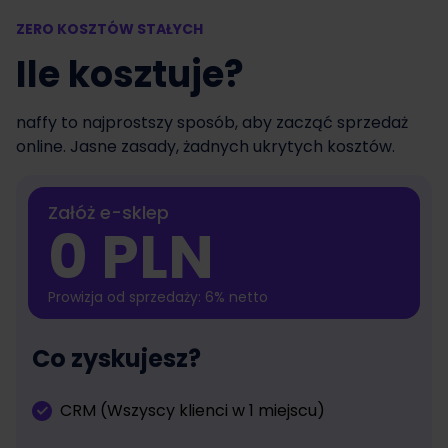
ZERO KOSZTÓW STAŁYCH
Ile kosztuje?
naffy to najprostszy sposób, aby zacząć sprzedaż
online. Jasne zasady, żadnych ukrytych kosztów.
Załóż e-sklep
0 PLN
Prowizja od sprzedaży: 6% netto
Co zyskujesz?
CRM (Wszyscy klienci w 1 miejscu)