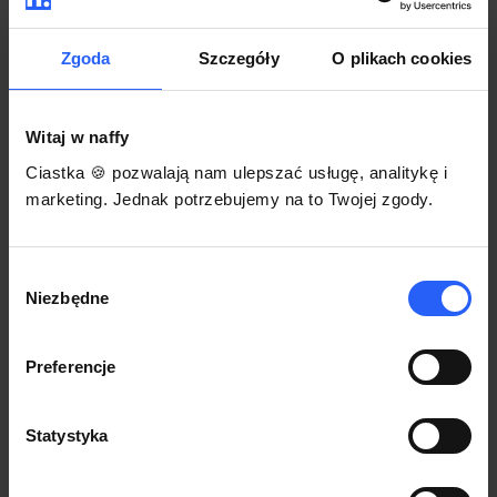
darmowego szablonu regulaminu.
Korzystaj na dowolnym urządzeniu z
Pozwól zapłacić za voucher BLIKIEM
przeglądarką Chrome
Zgoda
Szczegóły
O plikach cookies
Włącz czasową promocję
3
Witaj w naffy
Sprzedaż
Ciastka 🍪 pozwalają nam ulepszać usługę, analitykę i
Każdy produkt w naffy ma swój indywidualny link.
marketing. Jednak potrzebujemy na to Twojej zgody.
Udostępnij go swojej społeczności. Ty decydujesz,
gdzie się nim podzielisz z odbiorcami.
Wybór
Niezbędne
zgody
Preferencje
Statystyka
POZNAJ OPINIE