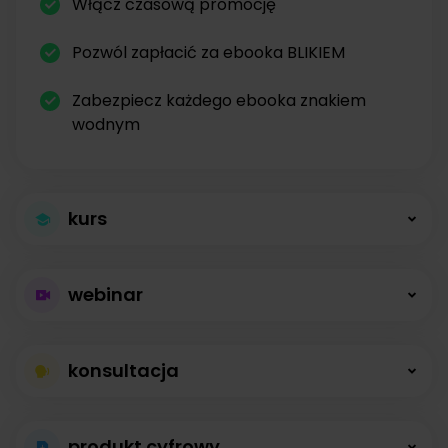
Włącz czasową promocję
Pozwól zapłacić za ebooka BLIKIEM
Zabezpiecz każdego ebooka znakiem
wodnym
kurs
Większa sprzedaż
webinar
kursów
Płatne webinary
Kursy online z modułami, lekcjami, nagraniami i
konsultacja
bez limitów
opisami dostępne od zaraz.
Konsultacje na
Prowadź wydarzenia na żywo i sprzedawaj
produkt cyfrowy