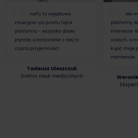
naffy to wyjątkowo
Nie m
intuicyjna i po prostu fajna
platformy do
platforma – wszystko działa
Internecie.
płynnie, a korzystanie z niej to
stałych, a m
czysta przyjemność!
kupić moje 
momencie.
Tadeusz Oleszczuk
Doktor nauk medycznych
Weroni
Ekspert