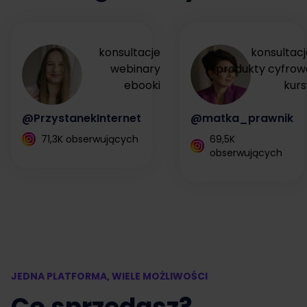
konsultacje
konsultacj
webinary
produkty cyfrow
ebooki
kurs
@PrzystanekInternet
@matka_prawnik
71,3K obserwujących
69,5K
obserwujących
JEDNA PLATFORMA, WIELE MOŻLIWOŚCI