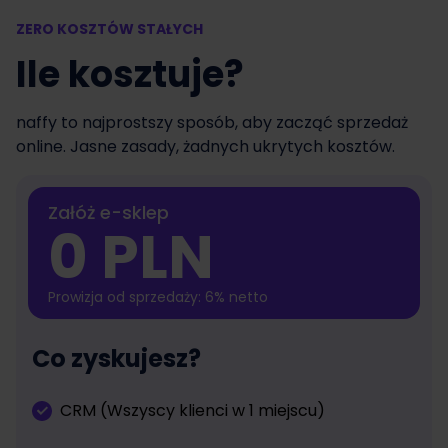
ZERO KOSZTÓW STAŁYCH
Ile kosztuje?
naffy to najprostszy sposób, aby zacząć sprzedaż
online. Jasne zasady, żadnych ukrytych kosztów.
Załóż e-sklep
0 PLN
Prowizja od sprzedaży: 6% netto
Co zyskujesz?
CRM (Wszyscy klienci w 1 miejscu)