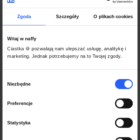
darmowego szablonu regulaminu.
Korzystaj na dowolnym urządzeniu z
Pozwól zapłacić za voucher BLIKIEM
przeglądarką Chrome
Zgoda
Szczegóły
O plikach cookies
Włącz czasową promocję
3
Witaj w naffy
Sprzedaż
Ciastka 🍪 pozwalają nam ulepszać usługę, analitykę i
Każdy produkt w naffy ma swój indywidualny link.
marketing. Jednak potrzebujemy na to Twojej zgody.
Udostępnij go swojej społeczności. Ty decydujesz,
gdzie się nim podzielisz z odbiorcami.
Wybór
Niezbędne
zgody
Preferencje
Statystyka
POZNAJ OPINIE