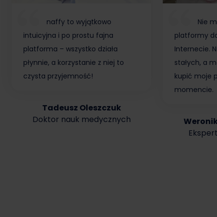
naffy to wyjątkowo
Nie m
intuicyjna i po prostu fajna
platformy do
platforma – wszystko działa
Internecie.
płynnie, a korzystanie z niej to
stałych, a m
czysta przyjemność!
kupić moje 
momencie.
Tadeusz Oleszczuk
Doktor nauk medycznych
Weroni
Ekspert