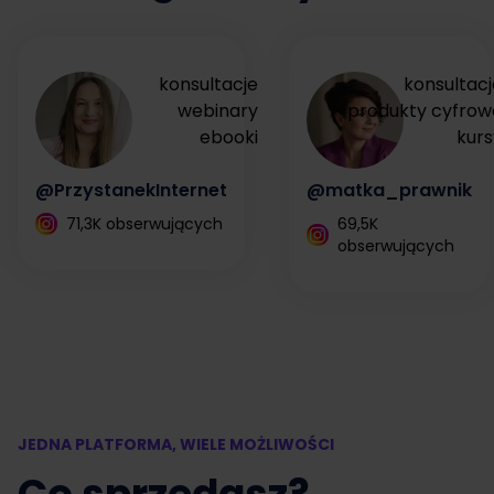
konsultacje
konsultacj
webinary
produkty cyfrow
ebooki
kurs
@PrzystanekInternet
@matka_prawnik
71,3K obserwujących
69,5K
obserwujących
JEDNA PLATFORMA, WIELE MOŻLIWOŚCI