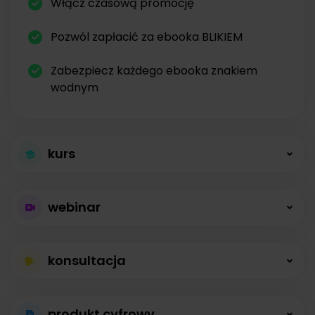
Włącz czasową promocję
Pozwól zapłacić za ebooka BLIKIEM
Zabezpiecz każdego ebooka znakiem
wodnym
kurs
Większa sprzedaż
webinar
kursów
Płatne webinary
Kursy online z modułami, lekcjami, nagraniami i
konsultacja
bez limitów
opisami dostępne od zaraz.
Konsultacje na
Prowadź wydarzenia na żywo i sprzedawaj
produkt cyfrowy