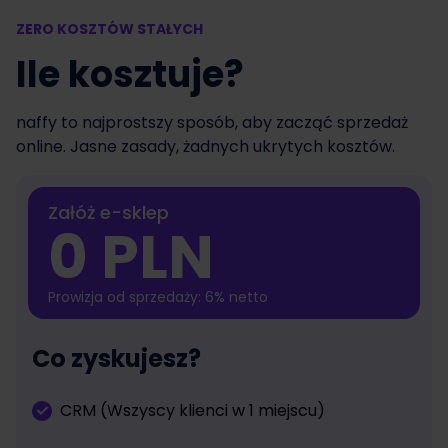
ZERO KOSZTÓW STAŁYCH
Ile kosztuje?
naffy to najprostszy sposób, aby zacząć sprzedaż
online. Jasne zasady, żadnych ukrytych kosztów.
Załóż e-sklep
0 PLN
Prowizja od sprzedaży: 6% netto
Co zyskujesz?
CRM (Wszyscy klienci w 1 miejscu)