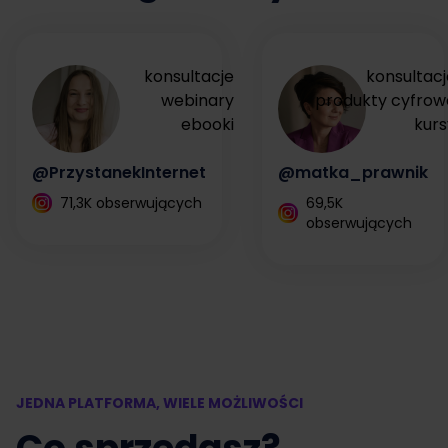
konsultacje
konsultacj
webinary
produkty cyfrow
ebooki
kurs
@PrzystanekInternet
@matka_prawnik
71,3K obserwujących
69,5K
obserwujących
JEDNA PLATFORMA, WIELE MOŻLIWOŚCI