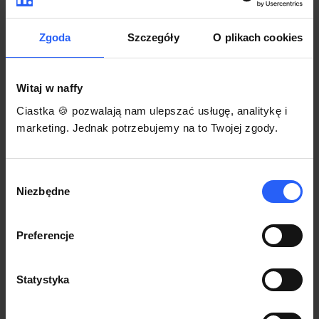
darmowego szablonu regulaminu.
Korzystaj na dowolnym urządzeniu z
Pozwól zapłacić za voucher BLIKIEM
przeglądarką Chrome
Zgoda
Szczegóły
O plikach cookies
Włącz czasową promocję
3
Witaj w naffy
Sprzedaż
Ciastka 🍪 pozwalają nam ulepszać usługę, analitykę i
Każdy produkt w naffy ma swój indywidualny link.
marketing. Jednak potrzebujemy na to Twojej zgody.
Udostępnij go swojej społeczności. Ty decydujesz,
gdzie się nim podzielisz z odbiorcami.
Wybór
Niezbędne
zgody
Preferencje
Statystyka
POZNAJ OPINIE