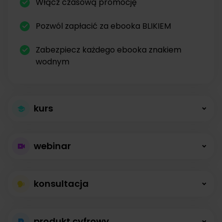
Włącz czasową promocję
Pozwól zapłacić za ebooka BLIKIEM
Zabezpiecz każdego ebooka znakiem
wodnym
kurs
Większa sprzedaż
webinar
kursów
Płatne webinary
Kursy online z modułami, lekcjami, nagraniami i
konsultacja
bez limitów
opisami dostępne od zaraz.
Konsultacje na
Prowadź wydarzenia na żywo i sprzedawaj
produkt cyfrowy