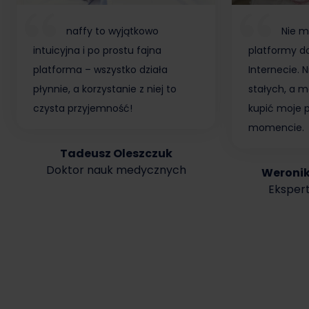
naffy to wyjątkowo
Nie m
intuicyjna i po prostu fajna
platformy do
platforma – wszystko działa
Internecie.
płynnie, a korzystanie z niej to
stałych, a m
czysta przyjemność!
kupić moje 
momencie.
Tadeusz Oleszczuk
Doktor nauk medycznych
Weroni
Ekspert