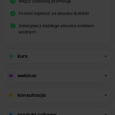
Włącz czasową promocję
Pozwól zapłacić za ebooka BLIKIEM
Zabezpiecz każdego ebooka znakiem
wodnym
kurs
Większa sprzedaż
webinar
kursów
Płatne webinary
Kursy online z modułami, lekcjami, nagraniami i
konsultacja
bez limitów
opisami dostępne od zaraz.
Konsultacje na
Prowadź wydarzenia na żywo i sprzedawaj
produkt cyfrowy