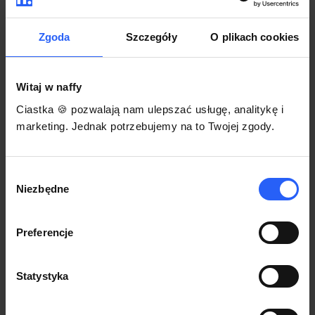
darmowego szablonu regulaminu.
Korzystaj na dowolnym urządzeniu z
Pozwól zapłacić za voucher BLIKIEM
przeglądarką Chrome
Zgoda
Szczegóły
O plikach cookies
Włącz czasową promocję
3
Witaj w naffy
Sprzedaż
Ciastka 🍪 pozwalają nam ulepszać usługę, analitykę i
Każdy produkt w naffy ma swój indywidualny link.
marketing. Jednak potrzebujemy na to Twojej zgody.
Udostępnij go swojej społeczności. Ty decydujesz,
gdzie się nim podzielisz z odbiorcami.
Wybór
Niezbędne
zgody
Preferencje
Statystyka
POZNAJ OPINIE