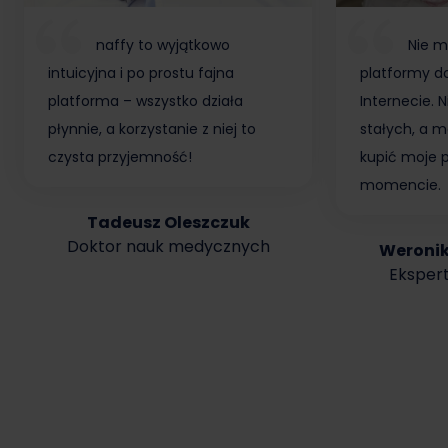
naffy to wyjątkowo
Nie m
intuicyjna i po prostu fajna
platformy do
platforma – wszystko działa
Internecie.
płynnie, a korzystanie z niej to
stałych, a m
czysta przyjemność!
kupić moje 
momencie.
Tadeusz Oleszczuk
Doktor nauk medycznych
Weroni
Ekspert