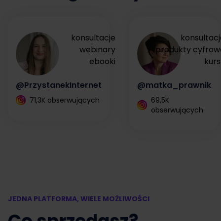
konsultacje
konsultacj
webinary
produkty cyfrow
ebooki
kurs
@PrzystanekInternet
@matka_prawnik
71,3K obserwujących
69,5K
obserwujących
JEDNA PLATFORMA, WIELE MOŻLIWOŚCI