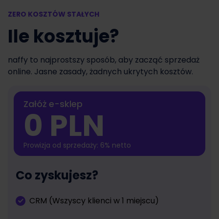
ZERO KOSZTÓW STAŁYCH
Ile kosztuje?
naffy to najprostszy sposób, aby zacząć sprzedaż
online. Jasne zasady, żadnych ukrytych kosztów.
Załóż e-sklep
0 PLN
Prowizja od sprzedaży: 6% netto
Co zyskujesz?
CRM (Wszyscy klienci w 1 miejscu)