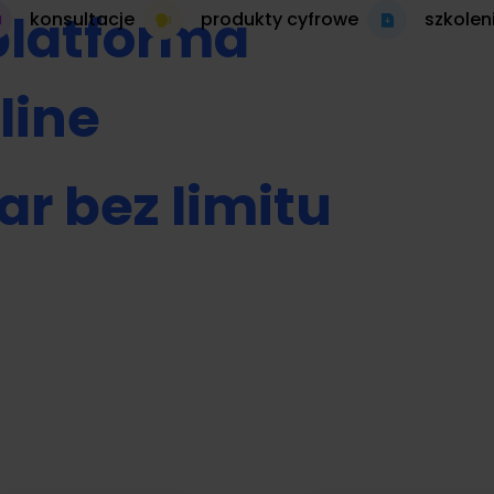
platforma
konsultacje
produkty cyfrowe
szkolen
line
ar bez limitu
 autopilocie
produkt cyfrowy 