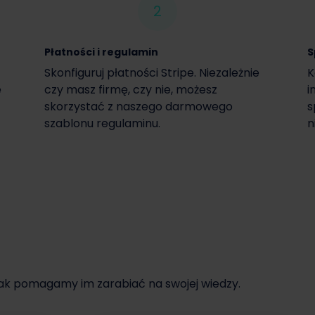
2
Płatności i regulamin
S
Skonfiguruj płatności Stripe. Niezależnie
K
e
czy masz firmę, czy nie, możesz
i
skorzystać z naszego darmowego
s
szablonu regulaminu.
n
jak pomagamy im zarabiać na swojej wiedzy.