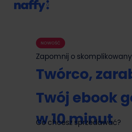
NOWOŚĆ
Zapomnij o skomplikowa
Twórco, zarab
Twój ebook g
w 10 minut
Co chcesz sprzedawać?