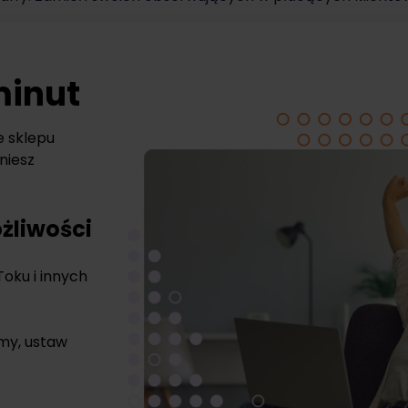
minut
e sklepu
niesz
żliwości
Toku i innych
rmy, ustaw