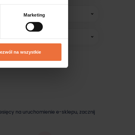
 konsultacji online.
Marketing
edawać jeszcze dziś.
ezwól na wszystkie
dziś.
esięcy na uruchomienie e-sklepu, zacznij