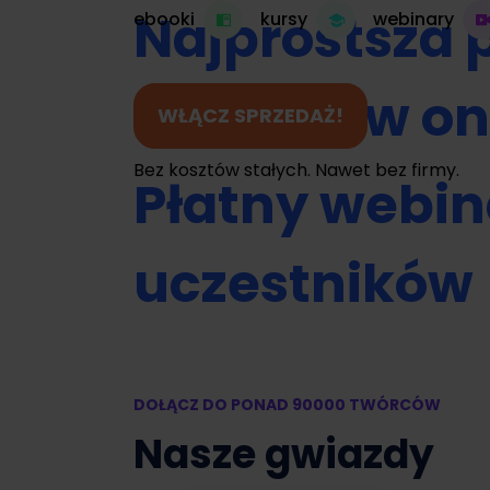
Najprostsza 
ebooki
kursy
webinary
do kursów on
WŁĄCZ SPRZEDAŻ!
Bez kosztów stałych. Nawet bez firmy.
Płatny webin
uczestników
Umawianie na
DOŁĄCZ DO PONAD 90000 TWÓRCÓW
Zamień swój 
Nasze gwiazdy