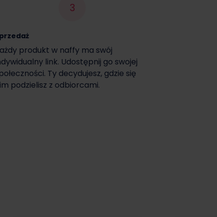
3
przedaż
ażdy produkt w naffy ma swój
ndywidualny link. Udostępnij go swojej
połeczności. Ty decydujesz, gdzie się
im podzielisz z odbiorcami.