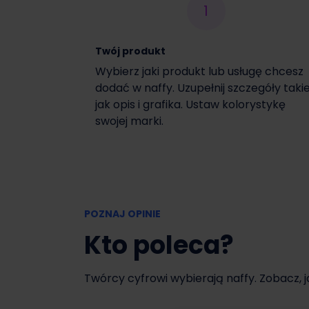
1
Włącz czasową promocję
Twój produkt
Wybierz jaki produkt lub usługę chcesz
dodać w naffy. Uzupełnij szczegóły taki
jak opis i grafika. Ustaw kolorystykę
swojej marki.
POZNAJ OPINIE
Kto poleca?
Twórcy cyfrowi wybierają naffy. Zobacz, 