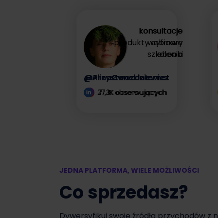
zysk
konsultacje
konsultacje
produkty cyfrowe
webinary
Zyskaj więcej
szkolenia
ebooki
@AlinaGwozdziewicz
@PrzystanekInternet
27,1K obserwujących
71,3K obserwujących
JEDNA PLATFORMA, WIELE MOŻLIWOŚCI
Co sprzedasz?
Dywersyfikuj swoje źródła przychodów z 