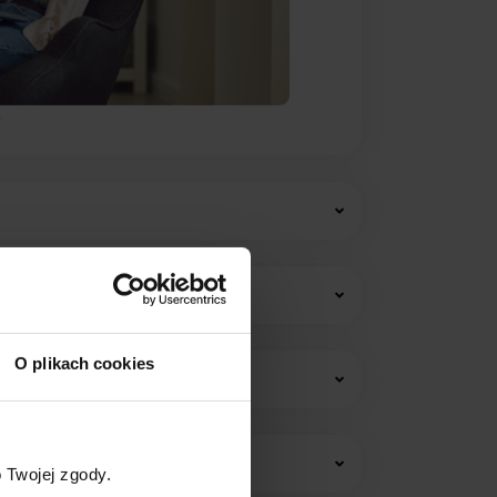
O plikach cookies
w i opłat stałych.
 Twojej zgody.