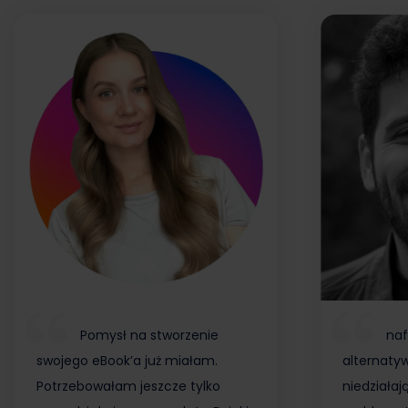
Pomysł na stworzenie
naf
swojego eBook’a już miałam.
alternaty
Potrzebowałam jeszcze tylko
niedziałaj