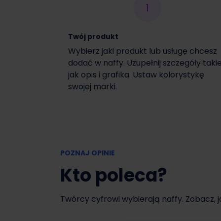
1
Włącz czasową promocję
Twój produkt
Wybierz jaki produkt lub usługę chcesz
dodać w naffy. Uzupełnij szczegóły taki
jak opis i grafika. Ustaw kolorystykę
swojej marki.
POZNAJ OPINIE
Kto poleca?
Twórcy cyfrowi wybierają naffy. Zobacz, 