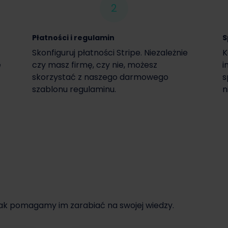
2
Płatności i regulamin
S
Skonfiguruj płatności Stripe. Niezależnie
K
e
czy masz firmę, czy nie, możesz
i
skorzystać z naszego darmowego
s
szablonu regulaminu.
n
jak pomagamy im zarabiać na swojej wiedzy.