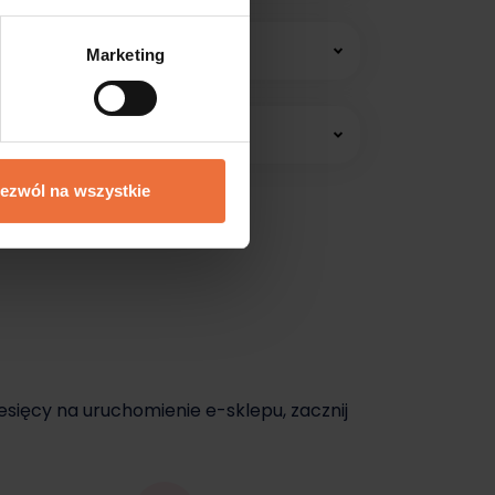
 konsultacji online.
Marketing
edawać jeszcze dziś.
ezwól na wszystkie
dziś.
esięcy na uruchomienie e-sklepu, zacznij