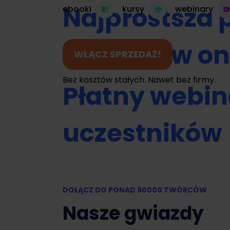
Najprostsza 
ebooki
kursy
webinary
do kursów on
WŁĄCZ SPRZEDAŻ!
Bez kosztów stałych. Nawet bez firmy.
Płatny webin
uczestników
Umawianie na
DOŁĄCZ DO PONAD 90000 TWÓRCÓW
Zamień swój 
Nasze gwiazdy