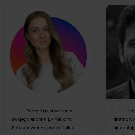
Pomysł na stworzenie
naf
swojego eBook’a już miałam.
alternaty
Potrzebowałam jeszcze tylko
niedziałaj