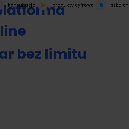
platforma
konsultacje
produkty cyfrowe
szkolen
line
ar bez limitu
 autopilocie
produkt cyfrowy 