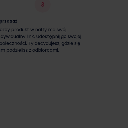
3
przedaż
ażdy produkt w naffy ma swój
ndywidualny link. Udostępnij go swojej
połeczności. Ty decydujesz, gdzie się
im podzielisz z odbiorcami.