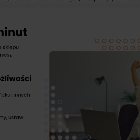
minut
e sklepu
niesz
żliwości
Toku i innych
rmy, ustaw