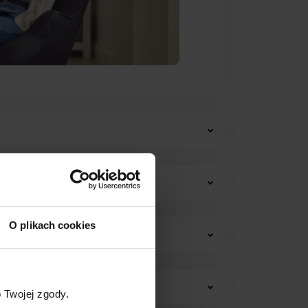
O plikach cookies
w i opłat stałych.
 Twojej zgody.