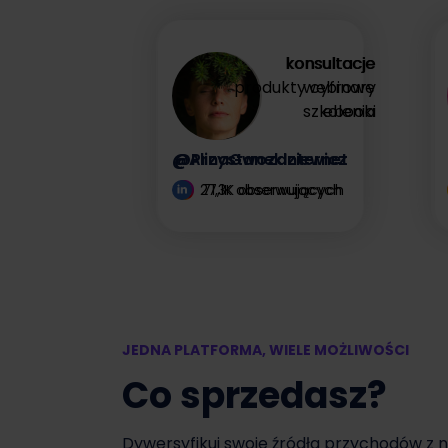
zysk
konsultacje
konsultacje
produkty cyfrowe
webinary
Zyskaj więcej
szkolenia
ebooki
@AlinaGwozdziewicz
@PrzystanekInternet
27,1K obserwujących
71,3K obserwujących
JEDNA PLATFORMA, WIELE MOŻLIWOŚCI
Co sprzedasz?
Dywersyfikuj swoje źródła przychodów z 