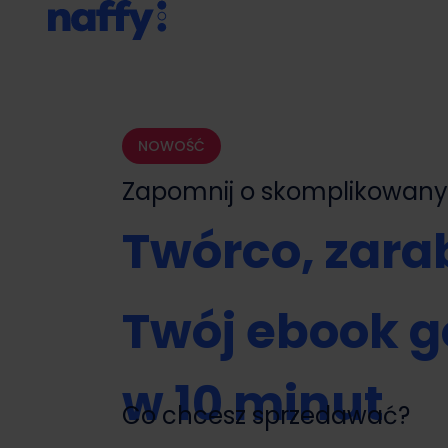
NOWOŚĆ
Zapomnij o skomplikowa
Twórco, zarab
Twój ebook g
w 10 minut
Co chcesz sprzedawać?