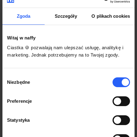
darmowego szablonu regulaminu.
Korzystaj na dowolnym urządzeniu z
Pozwól zapłacić za voucher BLIKIEM
przeglądarką Chrome
Zgoda
Szczegóły
O plikach cookies
Włącz czasową promocję
3
Witaj w naffy
Sprzedaż
Ciastka 🍪 pozwalają nam ulepszać usługę, analitykę i
Każdy produkt w naffy ma swój indywidualny link.
marketing. Jednak potrzebujemy na to Twojej zgody.
Udostępnij go swojej społeczności. Ty decydujesz,
gdzie się nim podzielisz z odbiorcami.
Wybór
Niezbędne
zgody
Preferencje
Statystyka
POZNAJ OPINIE