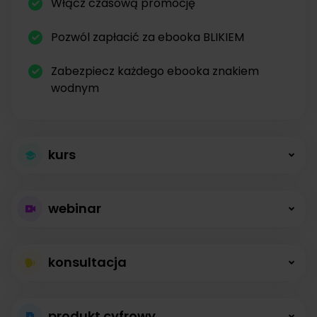
Włącz czasową promocję
Pozwól zapłacić za ebooka BLIKIEM
Zabezpiecz każdego ebooka znakiem
wodnym
kurs
Większa sprzedaż
webinar
kursów
Płatne webinary
Kursy online z modułami, lekcjami, nagraniami i
konsultacja
bez limitów
opisami dostępne od zaraz.
Konsultacje na
Prowadź wydarzenia na żywo i sprzedawaj
produkt cyfrowy