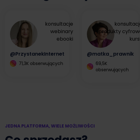
konsultacje
konsultacj
webinary
produkty cyfrow
ebooki
kurs
@PrzystanekInternet
@matka_prawnik
71,3K obserwujących
69,5K
obserwujących
JEDNA PLATFORMA, WIELE MOŻLIWOŚCI