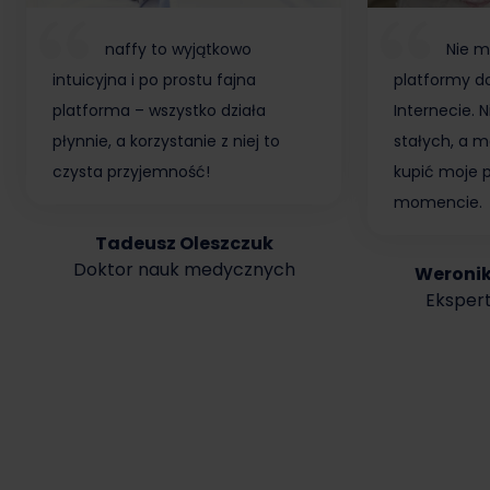
naffy to wyjątkowo
Nie m
intuicyjna i po prostu fajna
platformy do
platforma – wszystko działa
Internecie.
płynnie, a korzystanie z niej to
stałych, a m
czysta przyjemność!
kupić moje 
momencie.
Tadeusz Oleszczuk
Doktor nauk medycznych
Weroni
Ekspert