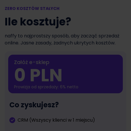
ZERO KOSZTÓW STAŁYCH
Ile kosztuje?
naffy to najprostszy sposób, aby zacząć sprzedaż
online. Jasne zasady, żadnych ukrytych kosztów.
Załóż e-sklep
0 PLN
Prowizja od sprzedaży: 6% netto
Co zyskujesz?
CRM (Wszyscy klienci w 1 miejscu)