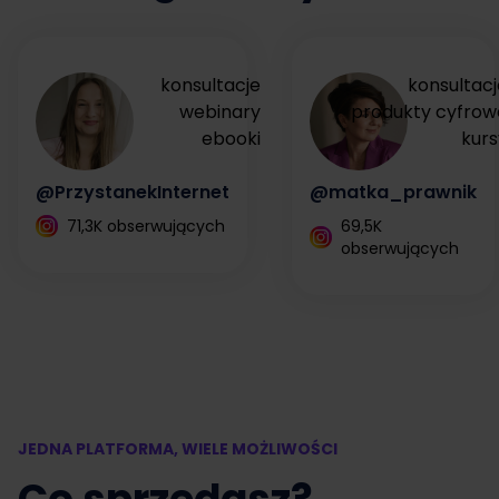
konsultacje
konsultacj
webinary
produkty cyfrow
ebooki
kurs
@PrzystanekInternet
@matka_prawnik
71,3K obserwujących
69,5K
obserwujących
JEDNA PLATFORMA, WIELE MOŻLIWOŚCI