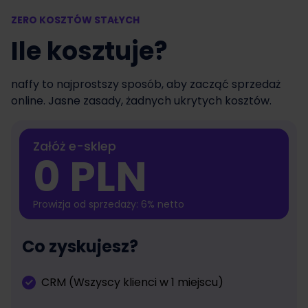
ZERO KOSZTÓW STAŁYCH
Ile kosztuje?
naffy to najprostszy sposób, aby zacząć sprzedaż
online. Jasne zasady, żadnych ukrytych kosztów.
Załóż e-sklep
0 PLN
Prowizja od sprzedaży: 6% netto
Co zyskujesz?
CRM (Wszyscy klienci w 1 miejscu)