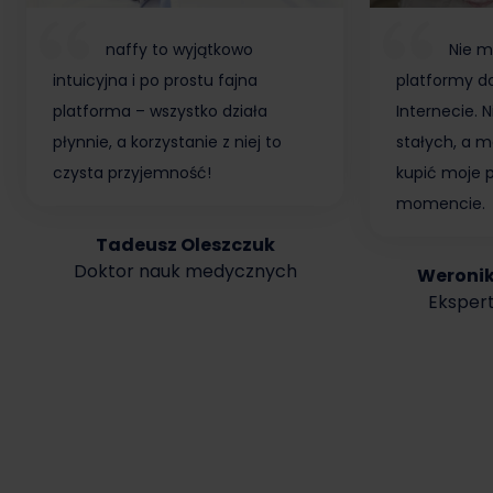
naffy to wyjątkowo
Nie m
intuicyjna i po prostu fajna
platformy do
platforma – wszystko działa
Internecie.
płynnie, a korzystanie z niej to
stałych, a m
czysta przyjemność!
kupić moje 
momencie.
Tadeusz Oleszczuk
Doktor nauk medycznych
Weroni
Ekspert