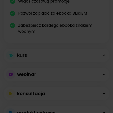
Włącz czasową promocję
Pozwól zapłacić za ebooka BLIKIEM
Zabezpiecz każdego ebooka znakiem
wodnym
kurs
Większa sprzedaż
webinar
kursów
Płatne webinary
Kursy online z modułami, lekcjami, nagraniami i
konsultacja
bez limitów
opisami dostępne od zaraz.
Konsultacje na
Prowadź wydarzenia na żywo i sprzedawaj
produkt cyfrowy