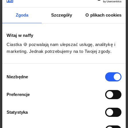
darmowego szablonu regulaminu.
Korzystaj na dowolnym urządzeniu z
Pozwól zapłacić za voucher BLIKIEM
przeglądarką Chrome
Zgoda
Szczegóły
O plikach cookies
Włącz czasową promocję
3
Witaj w naffy
Sprzedaż
Ciastka 🍪 pozwalają nam ulepszać usługę, analitykę i
Każdy produkt w naffy ma swój indywidualny link.
marketing. Jednak potrzebujemy na to Twojej zgody.
Udostępnij go swojej społeczności. Ty decydujesz,
gdzie się nim podzielisz z odbiorcami.
Wybór
Niezbędne
zgody
Preferencje
Statystyka
POZNAJ OPINIE